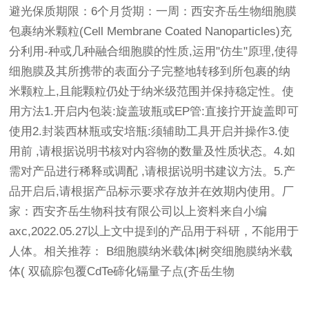
避光保质期限：6个月货期：一周：西安齐岳生物细胞膜
包裹纳米颗粒(Cell Membrane Coated Nanoparticles)充
分利用-种或几种融合细胞膜的性质,运用"仿生"原理,使得
细胞膜及其所携带的表面分子完整地转移到所包裹的纳
米颗粒上,且能颗粒仍处于纳米级范围并保持稳定性。使
用方法1.开启内包装:旋盖玻瓶或EP管:直接拧开旋盖即可
使用2.封装西林瓶或安培瓶:须辅助工具开启并操作3.使
用前 ,请根据说明书核对内容物的数量及性质状态。4.如
需对产品进行稀释或调配 ,请根据说明书建议方法。5.产
品开启后,请根据产品标示要求存放并在效期内使用。厂
家：西安齐岳生物科技有限公司以上资料来自小编
axc,2022.05.27以上文中提到的产品用于科研，不能用于
人体。相关推荐： B细胞膜纳米载体|树突细胞膜纳米载
体( 双硫腙包覆CdTe碲化镉量子点(齐岳生物