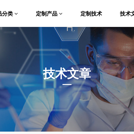
品分类
定制产品
定制技术
技术
料科学
纳米材料定制
端化学
PEG衍生物
命科学
荧光标记定制
技术文章
光材料
MOF材料定制
能性化学
小分子定制
析化学
多肽定制
他产品
其他材料定制