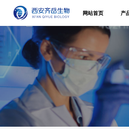
网站首页
产
材
高
生
发
功
分
其