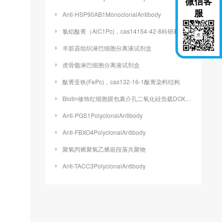
微信客
服
Anti-HSP90AB1MonoclonalAntibody
氯铝酞菁（AlC1Pc)，cas14154-42-8科研材料
羊脏器组织淋巴细胞分离液试剂盒
虎骨髓淋巴细胞分离液试剂盒
酞菁亚铁(FePc)，cas132-16-1酞菁染料结构
Biotin修饰红细胞膜包裹介孔二氧化硅负载DOX/PTX定制
Anti-PGS1PolyclonalAntibody
Anti-FBXO4PolyclonalAntibody
聚氧丙烯聚氧乙烯嵌段落共聚物
Anti-TACC3PolyclonalAntibody