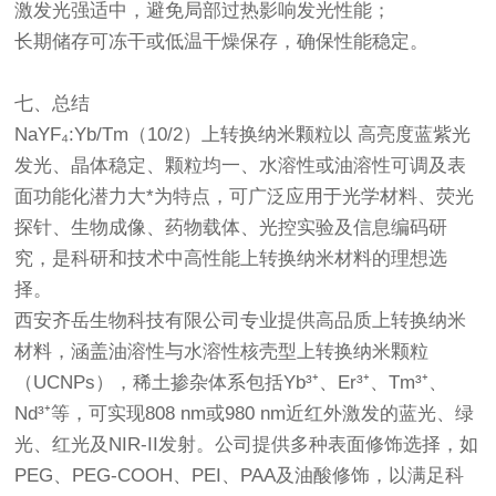
激发光强适中，避免局部过热影响发光性能；
长期储存可冻干或低温干燥保存，确保性能稳定。
七、总结
NaYF₄:Yb/Tm（10/2）上转换纳米颗粒以 高亮度蓝紫光
发光、晶体稳定、颗粒均一、水溶性或油溶性可调及表
面功能化潜力大*为特点，可广泛应用于光学材料、荧光
探针、生物成像、药物载体、光控实验及信息编码研
究，是科研和技术中高性能上转换纳米材料的理想选
择。
西安齐岳生物科技有限公司专业提供高品质上转换纳米
材料，涵盖油溶性与水溶性核壳型上转换纳米颗粒
（UCNPs），稀土掺杂体系包括Yb³⁺、Er³⁺、Tm³⁺、
Nd³⁺等，可实现808 nm或980 nm近红外激发的蓝光、绿
光、红光及NIR-II发射。公司提供多种表面修饰选择，如
PEG、PEG-COOH、PEI、PAA及油酸修饰，以满足科