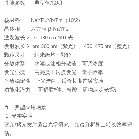
性能参数 典型值/说明
-
核材料 NaYF₄:Yb/Tm（10/2）
晶体相 六方相 β-NaYF₄
激发波长 λ_ex 980 nm NIR 光
发射波长 λ_em 360 nm（紫光）、450–475 nm（蓝光）
颗粒尺寸 纳米级均一颗粒
分散体系 水溶或油相分散液，可调浓度
发光强度 高亮度上转换发光，量子效率
光致稳定性 *光漂白，适合长期连续实验
功能化潜力 可偶联*体、核酸、药物或荧光探针
五、典型应用场景
1. 光学实验
蓝光/紫光发射适合光学研究、光谱分析和上转换效率评
估。