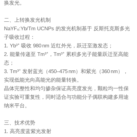
换发光。
二、上转换发光机制
NaYF₄:Yb/Tm UCNPs 的发光机制基于 反斯托克斯多光
子吸收过程：
1. Yb³⁺ 吸收 980 nm 近红外光，跃迁至激发态；
2. 能量传递至 Tm³⁺，Tm³⁺ 累积多光子能量跃迁至高能
态；
3. Tm³⁺ 发射蓝光（450–475 nm）和紫光（360 nm），
实现低能光向高能光的能量转换。
晶体完整性和均匀掺杂保证高亮度发光，颗粒均一性保
证实验可重复性，同时适合与功能分子偶联构建多用途
纳米平台。
三、技术优势
1. 高亮度蓝紫光发射