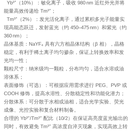
Yb³⁺（10%）：敏化离子，吸收 980 nm 近红外光并将
能量高效传递给 Tm³⁺；
Tm³⁺（2%）：发光活化离子，通过累积多光子能量实
现高能态跃迁，发射蓝光（约 450–475 nm）和紫光（约
360 nm）；
晶体基质：NaYF₄ 具有六方相晶体结构（β 相），晶格
稳定，有利于稀土离子均匀掺杂，保证上转换效率和发
光均一性；
颗粒尺寸：纳米级均一颗粒，分布均匀，适合水溶或油
溶体系；
表面修饰（可选）：可根据应用需求进行 PEG、PVP 或
COOH 修饰，提高水溶性、分散稳定性和功能化潜力；
分散体系：可分散于水相或油相，适合光学实验、荧光
成像、光控实验和复合材料制备。
合理的 Yb³⁺/Tm³⁺ 配比（10/2）在保证高亮度蓝光输出的
同时，有效避免 Tm³⁺ 高浓度自淬灭现象，实现高效上转