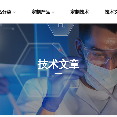
品分类
定制产品
定制技术
技术
料科学
纳米材料定制
端化学
PEG衍生物
命科学
荧光标记定制
技术文章
光材料
MOF材料定制
能性化学
小分子定制
析化学
多肽定制
他产品
其他材料定制