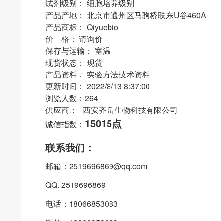
试剂级别： 细胞培养级别
产品产地： 北京市通州区马驹桥联东U谷460A
产品商标： Qiyuebio
价 格： 请询价
保存与运输： 室温
现货状态： 现货
产品资料： 实验方法技术资料
更新时间： 2022/8/13 8:37:00
浏览人数：264
供应商： 西安齐岳生物科技有限公司
15015点
诚信指数：
联系我们：
邮箱：2519696869@qq.com
QQ: 2519696869
电话：18066853083