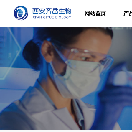
网站首页
产
材
高
生
发
功
分
其