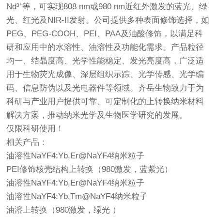
Nd³⁺等，可实现808 nm或980 nm近红外激发的蓝光、绿
光、红光及NIR-II发射。公司提供多种表面修饰选择，如
PEG、PEG-COOH、PEI、PAA及油酸修饰，以满足科
研和应用中的水溶性、油溶性及功能化需求。产品粒径
均一、结晶度高、光学性能稳定、发光亮度高，广泛适
用于生物荧光成像、深层组织示踪、光学传感、光学编
码、信息防伪以及光电器件等领域。齐岳生物致力于为
科研与产业用户提供可靠、可定制化的上转换纳米材料
解决方案，推动纳米光学及生物医学研究的发展。
仅限科研使用！
相关产品：
油溶性NaYF4:Yb,Er@NaYF4纳米粒子
PEI修饰核壳结构上转换（980激发，蓝紫光）
油溶性NaYF4:Yb,Er@NaYF4纳米粒子
油溶性NaYF4:Yb,Tm@NaYF4纳米粒子
油溶上转换（980激发，绿光 ）