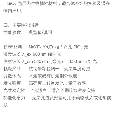
SiO₂ 壳层为生物惰性材料，适合体外细胞实验及潜在
体内应用。
四、主要性能指标
性能参数 典型值/说明
-
核/壳材料 NaYF₄:Yb,Er 核 / 介孔 SiO₂ 壳
激发波长 λ_ex 980 nm NIR 光
发射波长 λ_em 540 nm（绿光）、650 nm（红光）
颗粒尺寸 核纳米颗粒均一，壳层厚度可控
分散体系 水溶液或有机溶剂分散液
发光强度 高亮度上转换发光，量子效率
光致稳定性 *光漂白，适合长期连续激发实验
功能化潜力 壳层孔道及羟基可用于药物载入或化学偶
联