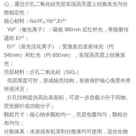
心，通过介孔二氧化硅壳层实现高亮度上转换发光与分
散稳定性：
核心材料：NaYF₄:Yb³⁺,Er³⁺
Yb³⁺（敏化离子）：吸收 980 nm 近红外光，将能量传
递给 Er³⁺；
Er³⁺（发光活化离子）：受激发后发射绿光（约
540 nm）和红光（约 650 nm），实现高亮度上转换发
光；
壳层材料：介孔二氧化硅（SiO₂）
壳层厚度可控，形成核壳结构，有效保护核心免受外界
环境淬灭；
介孔结构提供高比表面积，可进一步负载小分子药物、
荧光探针或功能分子；
颗粒尺寸：核心纳米颗粒均一，壳层包覆均匀，颗粒分
布均匀；
分散体系：水溶或有机溶剂分散液均可使用，适合生物