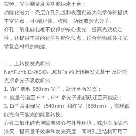
实验、光学测量及多功能纳米平台；
功能化潜力：壳层介孔孔道和表面羟基为化学修饰提供
丰富位点，可偶联*体、核酸、药物或荧光分子。
介孔二氧化硅包覆不仅保护核心发光，提高光致稳定
性，还提供丰富的化学功能化位点，适合药物载体和光
学复合材料的构建。
二、上转换发光机制
NaYF₄:Yb,Er@SiO₂ UCNPs 的上转换发光基于 反斯托
克斯多光子吸收机制：
1. Yb³⁺ 吸收 980 nm 光子，跃迁至激发态；
2. 能量传递至 Er³⁺，Er³⁺ 多光子累积跃迁至高能态；
3. Er³⁺ 发射绿光（540 nm）和红光（650 nm），实现低
能光向高能光的能量转换。
介孔二氧化硅壳层隔离核心与外界环境，减少表面缺陷
淬灭，提高量子效率和发光亮度，同时孔道结构可用于