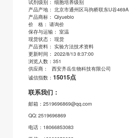
试剂级别： 细胞培养级别
产品产地： 北京市通州区马驹桥联东U谷469A
产品商标： Qiyuebio
价 格： 请询价
保存与运输： 室温
现货状态： 现货
产品资料： 实验方法技术资料
更新时间： 2022/8/13 8:37:00
浏览人数：351
供应商： 西安齐岳生物科技有限公司
15015点
诚信指数：
联系我们：
邮箱：2519696869@qq.com
QQ: 2519696869
电话：18066853083