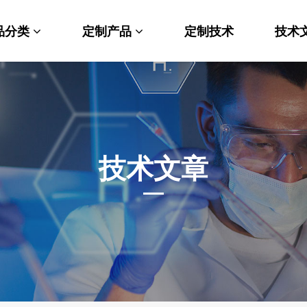
品分类
定制产品
定制技术
技术
料科学
纳米材料定制
端化学
PEG衍生物
命科学
荧光标记定制
技术文章
光材料
MOF材料定制
能性化学
小分子定制
析化学
多肽定制
他产品
其他材料定制