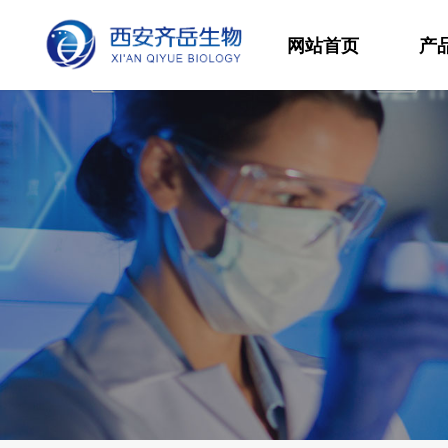
网站首页
产
材
高
生
发
功
分
其