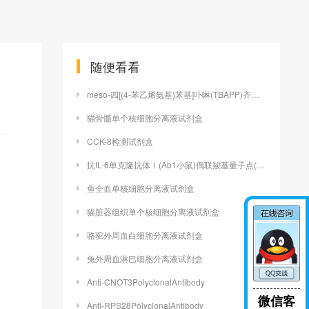
随便看看
meso-四[(4-苯乙烯氨基)苯基]卟啉(TBAPP)齐岳供应
猫骨髓单个核细胞分离液试剂盒
CCK-8检测试剂盒
抗IL-6单克隆抗体Ⅰ(Ab1小鼠)偶联羧基量子点(CdSe/ZeS)
鱼全血单核细胞分离液试剂盒
猫脏器组织单个核细胞分离液试剂盒
骆驼外周血白细胞分离液试剂盒
兔外周血淋巴细胞分离液试剂盒
Anti-CNOT3PolyclonalAntibody
微信客
Anti-RPS28PolyclonalAntibody