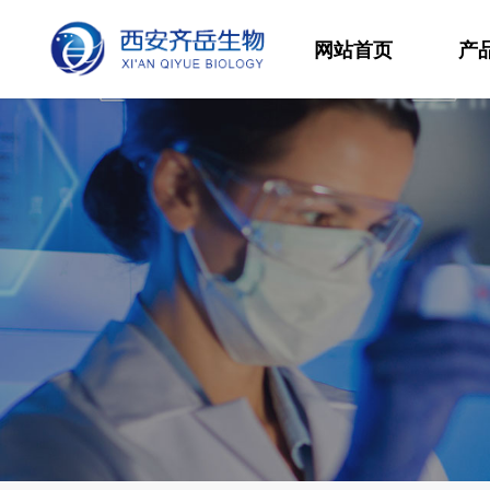
网站首页
产
材
高
生
发
功
分
其