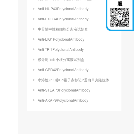
服
Anti-NUP43PolyclonalAntibody
Anti-EXOC4PolyclonalAntibody
牛骨髓中性粒细胞分离液试剂盒
Anti-LIG1PolyclonalAntibody
Anti-TPI1PolyclonalAntibody
猴外周血血小板分离液试剂盒
Anti-GPR42PolyclonalAntibody
水溶性ZnO掺Cd量子点标记P蛋白单克隆抗体
Anti-STEAP3PolyclonalAntibody
Anti-AKAP9PolyclonalAntibody