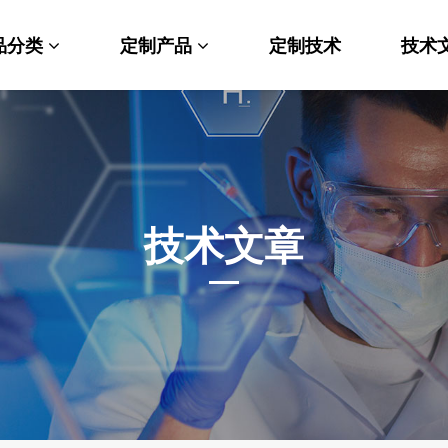
品分类
定制产品
定制技术
技术
料科学
纳米材料定制
端化学
PEG衍生物
命科学
荧光标记定制
技术文章
光材料
MOF材料定制
能性化学
小分子定制
析化学
多肽定制
他产品
其他材料定制