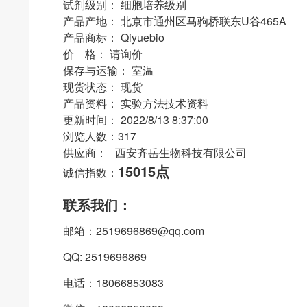
试剂级别： 细胞培养级别
产品产地： 北京市通州区马驹桥联东U谷465A
产品商标： Qiyuebio
价 格： 请询价
保存与运输： 室温
现货状态： 现货
产品资料： 实验方法技术资料
更新时间： 2022/8/13 8:37:00
浏览人数：317
供应商： 西安齐岳生物科技有限公司
15015点
诚信指数：
联系我们：
邮箱：2519696869@qq.com
QQ: 2519696869
电话：18066853083