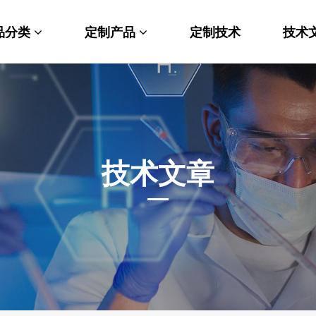
品分类
定制产品
定制技术
技术
料科学
纳米材料定制
端化学
PEG衍生物
命科学
荧光标记定制
技术文章
光材料
MOF材料定制
能性化学
小分子定制
析化学
多肽定制
他产品
其他材料定制