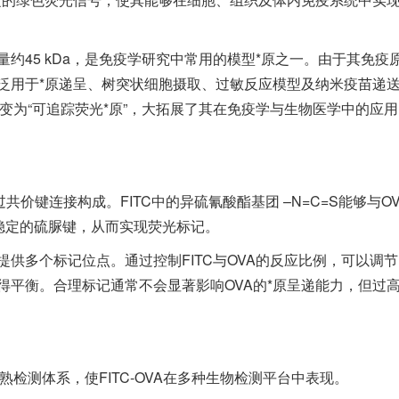
约45 kDa，是免疫学研究中常用的模型*原之一。由于其免疫
广泛用于*原递呈、树突状细胞摄取、过敏反应模型及纳米疫苗递
”转变为“可追踪荧光*原”，大拓展了其在免疫学与生物医学中的应用
通过共价键连接构成。FITC中的异硫氰酸酯基团 –N=C=S能够与O
稳定的硫脲键，从而实现荧光标记。
提供多个标记位点。通过控制FITC与OVA的反应比例，可以调节
得平衡。合理标记通常不会显著影响OVA的*原呈递能力，但过
熟检测体系，使FITC-OVA在多种生物检测平台中表现。