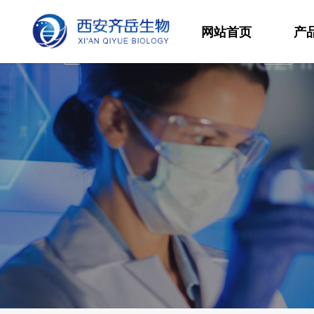
网站首页
产
材
高
生
发
功
分
其