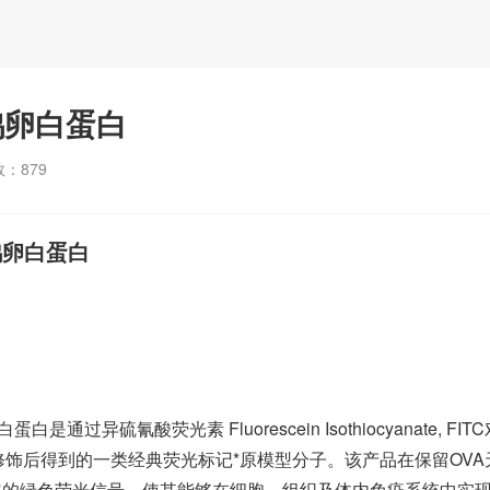
记鸡卵白蛋白
数：
879
鸡卵白蛋白
蛋白是通过异硫氰酸荧光素 Fluorescein Isothiocyanate, FIT
行共价修饰后得到的一类经典荧光标记*原模型分子。该产品在保留OVA
定的绿色荧光信号，使其能够在细胞、组织及体内免疫系统中实