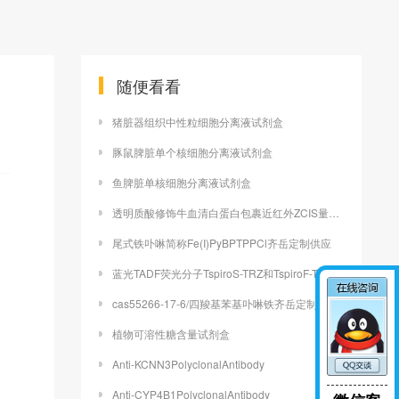
随便看看
猪脏器组织中性粒细胞分离液试剂盒
豚鼠脾脏单个核细胞分离液试剂盒
鱼脾脏单核细胞分离液试剂盒
透明质酸修饰牛血清白蛋白包裹近红外ZCIS量子点
尾式铁卟啉简称Fe(I)PyBPTPPCl齐岳定制供应
蓝光TADF荧光分子TspiroS-TRZ和TspiroF-TRZ
cas55266-17-6/四羧基苯基卟啉铁齐岳定制
植物可溶性糖含量试剂盒
Anti-KCNN3PolyclonalAntibody
Anti-CYP4B1PolyclonalAntibody