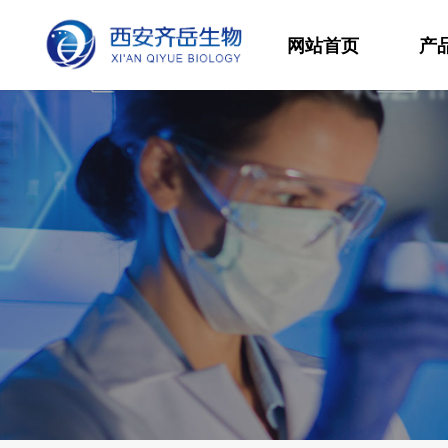
网站首页
产
材
高
生
发
功
分
其