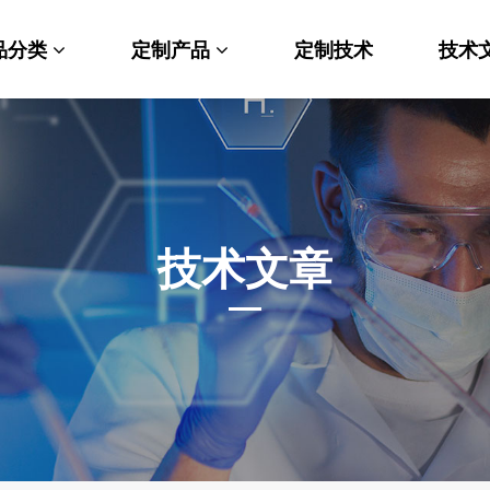
品分类
定制产品
定制技术
技术
料科学
纳米材料定制
端化学
PEG衍生物
命科学
荧光标记定制
技术文章
光材料
MOF材料定制
能性化学
小分子定制
析化学
多肽定制
他产品
其他材料定制