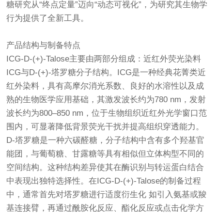
糖研究从“终点定量”迈向“动态可视化”，为研究其生物学
行为提供了全新工具。
产品结构与制备特点
ICG-D-(+)-Talose主要由两部分组成：近红外荧光染料
ICG与D-(+)-塔罗糖分子结构。ICG是一种经典花菁类近
红外染料，具有高摩尔消光系数、良好的水溶性以及成
熟的生物医学应用基础，其激发波长约为780 nm，发射
波长约为800–850 nm，位于生物组织近红外光学窗口范
围内，可显著降低背景荧光干扰并提高组织穿透能力。
D-塔罗糖是一种六碳醛糖，分子结构中含有多个羟基官
能团，与葡萄糖、甘露糖等具有相似但立体构型不同的
空间结构。这种结构差异使其在酶识别与转运蛋白结合
中表现出独特选择性。在ICG-D-(+)-Talose的制备过程
中，通常首先对塔罗糖进行适度衍生化 如引入氨基或羧
基连接臂，再通过酰胺化反应、酯化反应或点击化学方