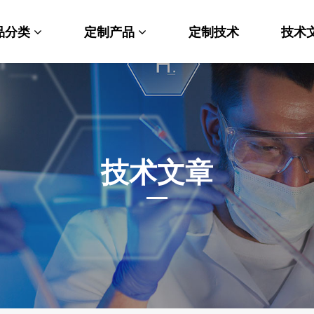
品分类
定制产品
定制技术
技术
料科学
纳米材料定制
端化学
PEG衍生物
命科学
荧光标记定制
技术文章
光材料
MOF材料定制
能性化学
小分子定制
析化学
多肽定制
他产品
其他材料定制