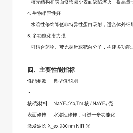
核壳结构和表面修饰减少表面缺陷淬灭，提高量
4. 生物相容性好
水溶性修饰降低非特异性蛋白吸附，适合体外细
5. 多功能化潜力强
可结合药物、荧光探针或靶向分子，构建多功能
四、主要性能指标
性能参数 典型值/说明
-
核/壳材料 NaYF₄:Yb,Tm 核 / NaYF₄ 壳
表面修饰 水溶性修饰，可进一步功能化
激发波长 λ_ex 980 nm NIR 光