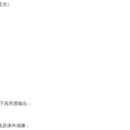
（蓝光）
探针
 激发下高亮度输出；
验及体外成像；