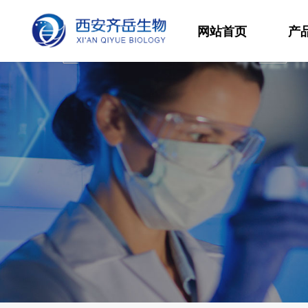
网站首页
产
材
高
生
发
功
分
其