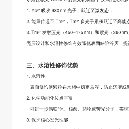
1. Yb³⁺ 吸收 980 nm 光子，跃迁至激发态；
2. 能量传递至 Tm³⁺，Tm³⁺ 多光子累积跃迁至高能
3. Tm³⁺ 发射蓝光（450–475 nm）和紫光（3
壳层设计和水溶性修饰有效降低表面缺陷淬灭，提
三、水溶性修饰优势
1. 水溶性
表面修饰使颗粒在水相中稳定悬浮，防止沉淀或
2. 化学功能化位点丰富
可进一步偶联*体、核酸、药物或荧光分子，实现
3. 保护核心发光性能