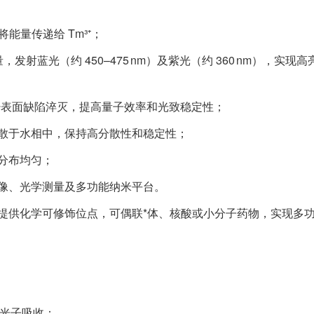
将能量传递给 Tm³⁺；
射蓝光（约 450–475 nm）及紫光（约 360 nm），实现高
减少表面缺陷淬灭，提高量子效率和光致稳定性；
散于水相中，保持高分散性和稳定性；
分布均匀；
像、光学测量及多功能纳米平台。
提供化学可修饰位点，可偶联*体、核酸或小分子药物，实现多
多光子吸收：