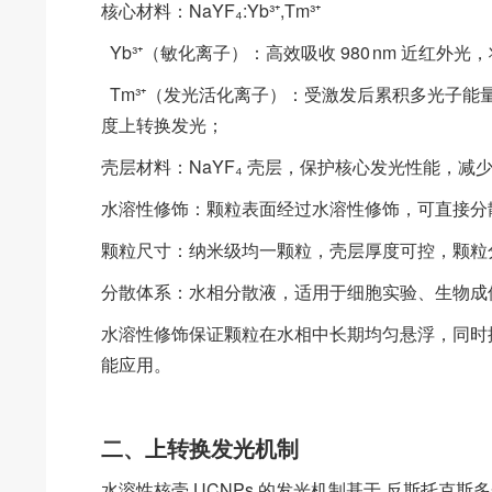
核心材料：NaYF₄:Yb³⁺,Tm³⁺
Yb³⁺（敏化离子）：高效吸收 980 nm 近红外光，
Tm³⁺（发光活化离子）：受激发后累积多光子能量，发
度上转换发光；
壳层材料：NaYF₄ 壳层，保护核心发光性能，
水溶性修饰：颗粒表面经过水溶性修饰，可直接分
颗粒尺寸：纳米级均一颗粒，壳层厚度可控，颗粒
分散体系：水相分散液，适用于细胞实验、生物成
水溶性修饰保证颗粒在水相中长期均匀悬浮，同时
能应用。
二、上转换发光机制
水溶性核壳 UCNPs 的发光机制基于 反斯托克斯