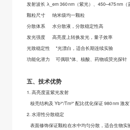
发射波长 λ_em 360 nm（紫光）、450–475 nm
颗粒尺寸 纳米级均一颗粒
分散体系 水分散液，分散稳定性高
发光强度 高亮度上转换发光，量子效率
光致稳定性 *光漂白，适合长期连续实验
功能化潜力 可偶联*体、核酸、药物或荧光
五、技术优势
1. 高亮度蓝紫光发射
核壳结构及 Yb³⁺/Tm³⁺ 配比优化保证 980 nm
2. 水溶性分散稳定
表面修饰保证颗粒在水中均匀分散，适合生物实