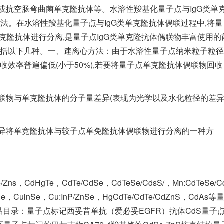
或抗空肠弯曲菌单克隆抗体等。水溶性羧基化量子点与IgG类单
方法。在水溶性羧基化量子点与IgG类单克隆抗体偶联过程中,将量
单克隆抗体进行分离,是量子点IgG类单克隆抗体偶联物丰富使用的
包括以下几种。一、速离心方法：由于水溶性量子点纳米粒子粒径
收效率普遍偏低(小于50%),若要将量子点单克隆抗体偶联物回收
物与单克隆抗体的分子量差异(表现为光学以及水化粒径的差异)
异将单竞隆抗体与较子点单免隆抗体偶联物进行分离的一种方
HgTe，CdTe/CdSe，CdTeSe/CdsS/，Mn:CdTeSe/C
ZnSe，CulnSe，Cu:InP/ZnSe，HgCdTe/CdTe/CdZnS，CdAs等
品目录：量子点标记西妥昔单抗（爱必妥EGFR）抗体CdS量子