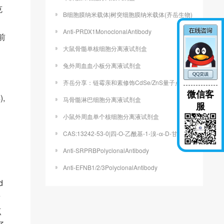
克
B细胞膜纳米载体|树突细胞膜纳米载体(齐岳生物)
Anti-PRDX1MonoclonalAntibody
前
大鼠骨髓单核细胞分离液试剂盒
兔外周血血小板分离液试剂盒
齐岳分享：链霉亲和素修饰CdSe/ZnS量子点的几个研究环节
微信客
,
马骨髓淋巴细胞分离液试剂盒
服
小鼠外周血单个核细胞分离液试剂盒
CAS:13242-53-0|四-O-乙酰基-1-溴-α-D-甘露糖
Anti-SRPRBPolyclonalAntibody
Anti-EFNB1/2/3PolyclonalAntibody
d
量
点