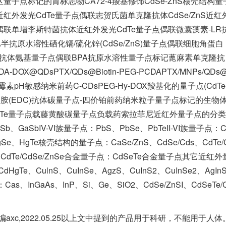
量子点标记的胃标志物CA72-4羧基修饰CdSe-ZnS核壳结构量
近红外发光CdTe量子点偶联志贺氏菌单克隆抗体CdSe/ZnS近红
偶联单增李斯特菌抗体近红外发光CdTe量子点偶联微囊藻素-LR
半抗原水溶性硒化镉/硫化锌(CdSe/ZnS)量子点偶联细胞角蛋白
A单克隆抗体氨基量子点偶联BPA抗原水溶性量子点标记蓖麻素单克隆抗
-DOX@QDsPTX/QDs@Biotin-PEG-PCDAPTX/MNPs/QDs
联硼霉素pH敏感纳米前药C-CDsPEG-Hy-DOX羧基化的量子点(CdTe
基碳二亚胺(EDC)抗体碳量子点-四价铂前药纳米粒子量子点标记的生物体
CdTe量子点载藤黄酸碳量子点负载药索拉菲尼近红外量子点的分类;
nSb、GaSbIV-VI族量子点：PbS、PbSe、PbTeII-VI族量子点：C
gSe、HgTe核壳结构的量子点：CaSe/ZnS、CdSe/Cds、CdTe/
/ZnS、CdTe/CdSe/ZnSe合金量子点：CdSeTe合金量子点其它近红外
dHgTe、CulnS、CuInSe、AgzS、CuInS2、CuInSe2、AgIn
as、InGaAs、InP、Si、Ge、SiO2、CdSe/ZnSI、CdSeTe/
c,2022.05.25以上文中提到的产品用于科研，不能用于人体