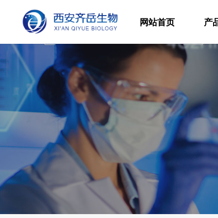
网站首页
产
材
高
生
发
功
分
其