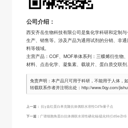
公司介绍：
西安齐岳生物科技有限公司是集化学科研和定制与
生产、销售等。涉及产品为通用试剂的分销、非通
料等领域。
主营产品：COF、MOF单体系列：三蝶烯衍生物
材料、点击化学、凝集素、载玻片、蛋白质交联剂
免责声明：本产品只可用于科研，不能用于人体，
转载联系作者并注明出处：http://www.0qy.com/jishuwe
上一篇：
抗γ血红蛋白单克隆抗体偶联水溶性CdTe量子点
下一篇：
广谱细胞角蛋白抗体偶联水溶性硒化镉/硫化锌(CdSe/ZnS