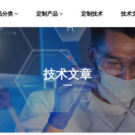
品分类
定制产品
定制技术
技术
料科学
纳米材料定制
端化学
PEG衍生物
命科学
荧光标记定制
技术文章
光材料
MOF材料定制
能性化学
小分子定制
析化学
多肽定制
他产品
其他材料定制