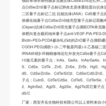
偶联单增李斯特菌多克隆抗体CdSe/ZnS近红外二区
点CdSe/ZnS量子点标记肺炎支原体重组蛋白抗体
二区量子点标记二抗 抗核抗体(ANA）CdS量子点
体硒化镉量子点CdSe/ZnS核壳型量子点标记双酚A
(Ckpan)抗体CdSe/ZnS荧光量子点偶联OT
体靶向复合载药纳米量子点anti-VEGF-PIA-PEG-DDA
Biotin-PEG-PCDA掺杂钆(Gd)的ZnO量子点偶
COOH-PEG)偶联1-(3-二甲氨基丙基)-3-乙
iRNA科研β-环糊精修饰近红外发光CdSe量子点
I-V族元素的量子点：InAs、GaAs、InAs/GaAs、I
S、CdSe、CdTe，ZnS、ZnSe、ZnTe、HgS、H
dS、CdSe/ZnSe、CdTe/SiO2、CdSe/CdS
子点：CuInS、CdTe/CdSe、CdTeS、CdTerSe、C
2、AgInSe2、Ag2S、Ag2Se、Ag2Te其它量子点：C
dS/C
厂家：西安齐岳生物科技有限公司以上资料来自小编ax