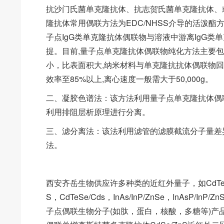
抗沙门氏菌单克隆抗体、抗志贺氏菌单克隆抗体、
隆抗体常用偶联方法为EDC/NHSS介导的活泼酯
子点IgG类单克隆抗体偶联物与溶液中游离IgG类
提。目前,量子点单克隆抗体偶联物纯化方法主要
小，比表面积大,纳米材料与单克隆抗抗体偶联物回
效率至85%以上,离心速度一般需大于50,000g。
二、凝胶色谱法：该方法利用量子点单克隆抗体偶联
利用排阻层析原理进行分离。
三、滤分离法：该法利用滤管的滤膜截流分子量差
法。
西安齐岳生物供应许多种类的近红外量子，如CdTe/Zns，Cd
S，CdTeSe/Cds，InAs/InP/ZnSe，InAsP/InP/
子点偶联生物分子(如肽，蛋白，核酸，多糖等)产