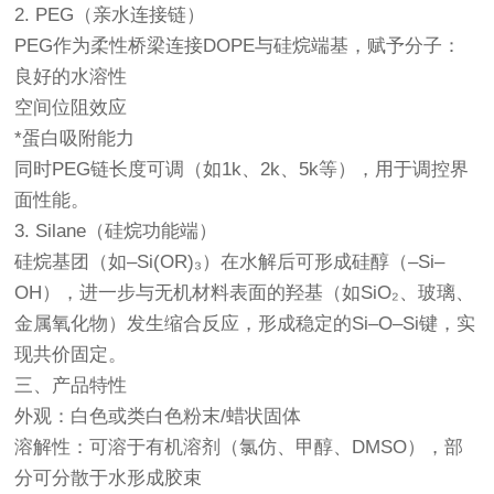
2. PEG（亲水连接链）
PEG作为柔性桥梁连接DOPE与硅烷端基，赋予分子：
良好的水溶性
空间位阻效应
*蛋白吸附能力
同时PEG链长度可调（如1k、2k、5k等），用于调控界
面性能。
3. Silane（硅烷功能端）
硅烷基团（如–Si(OR)₃）在水解后可形成硅醇（–Si–
OH），进一步与无机材料表面的羟基（如SiO₂、玻璃、
金属氧化物）发生缩合反应，形成稳定的Si–O–Si键，实
现共价固定。
三、产品特性
外观：白色或类白色粉末/蜡状固体
溶解性：可溶于有机溶剂（氯仿、甲醇、DMSO），部
分可分散于水形成胶束