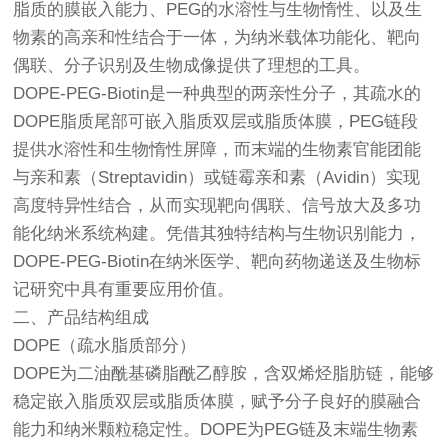
脂质的膜嵌入能力、PEG的水溶性与生物惰性、以及生
物素的高亲和性结合于一体，为纳米载体功能化、靶向
偶联、分子识别及生物成像提供了理想的工具。
DOPE-PEG-Biotin是一种典型的两亲性分子，其疏水的
DOPE脂质尾部可嵌入脂质双层或脂质体膜，PEG链段
提供水溶性和生物惰性屏障，而末端的生物素官能团能
与亲和素（Streptavidin）或链霉亲和素（Avidin）实现
高度特异性结合，从而实现靶向偶联、信号放大及多功
能化纳米系统构建。凭借其独特结构与生物识别能力，
DOPE-PEG-Biotin在纳米医学、靶向药物递送及生物标
记研究中具有重要应用价值。
二、产品结构组成
DOPE（疏水脂质部分）
DOPE为二油酰基磷脂酰乙醇胺，含双烯烃脂肪链，能够
稳定嵌入脂质双层或脂质体膜，赋予分子良好的膜融合
能力和纳米颗粒稳定性。DOPE为PEG链及末端生物素