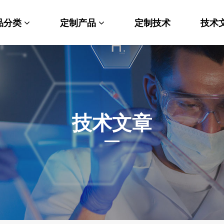
品分类
定制产品
定制技术
技术
料科学
纳米材料定制
端化学
PEG衍生物
命科学
荧光标记定制
技术文章
光材料
MOF材料定制
能性化学
小分子定制
析化学
多肽定制
他产品
其他材料定制