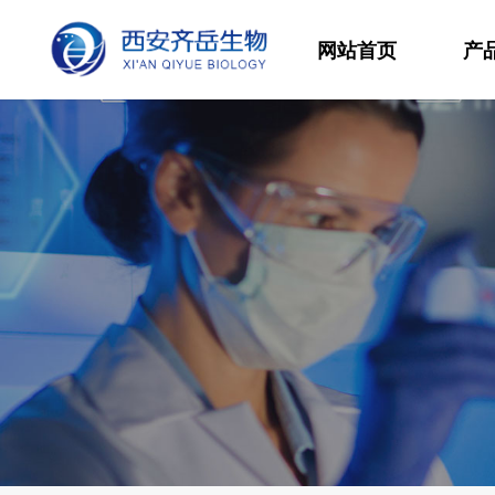
网站首页
产
材
高
生
发
功
分
其