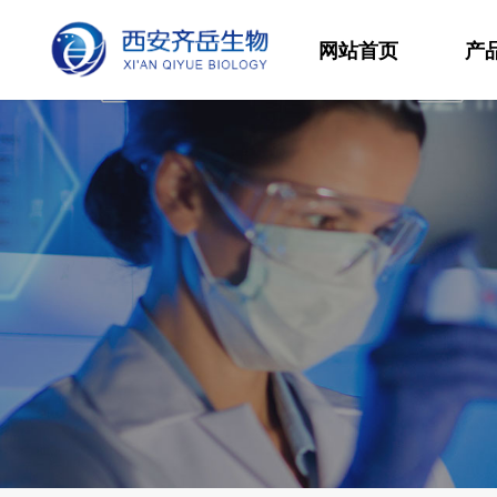
网站首页
产
材
高
生
发
功
分
其