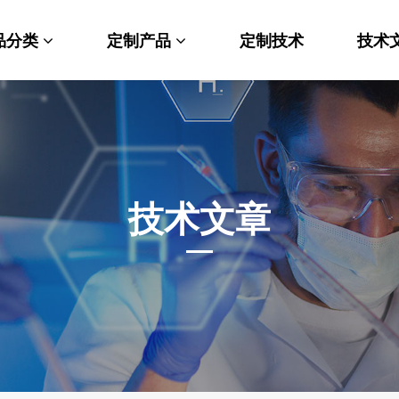
品分类
定制产品
定制技术
技术
料科学
纳米材料定制
端化学
PEG衍生物
命科学
荧光标记定制
技术文章
光材料
MOF材料定制
能性化学
小分子定制
析化学
多肽定制
他产品
其他材料定制