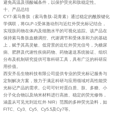
避免高温及强酸碱条件，以保护荧光和肽稳定性。
十、产品总结
CY7-索马鲁肽（索马鲁肽-花青素）通过稳定的酰胺键化
学偶联，将GLP-1受体激动剂与近红外荧光标记结合，
实现肽药物在体内及细胞水平的可视化追踪。该产品在
保持索马鲁肽血糖调控、代谢调节和受体亲和力的基础
上，赋予其高灵敏、低背景的近红外荧光信号，为糖尿
病、肥胖及代谢性疾病药物、药物递送系统验证、组织
分布及机制研究提供可靠科研工具，具有广泛的科研应
用价值。
西安齐岳生物科技有限公司提供专业的荧光标记服务与
定制解决方案，致力于满足科研与应用领域对高性能荧
光标记产品的需求。公司可针对蛋白质、肽、多糖、小
分子化合物以及纳米材料进行高效、稳定的荧光修饰，
涵盖从可见光到近红外 NIR）范围的多种荧光染料，如
FITC、Cy3、Cy5、Cy5.5及Cy7等。