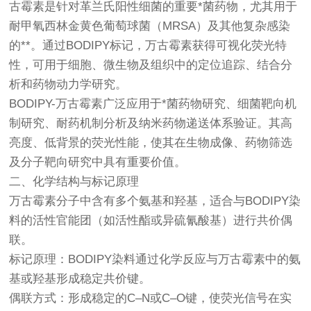
古霉素是针对革兰氏阳性细菌的重要*菌药物，尤其用于
耐甲氧西林金黄色葡萄球菌（MRSA）及其他复杂感染
的**。通过BODIPY标记，万古霉素获得可视化荧光特
性，可用于细胞、微生物及组织中的定位追踪、结合分
析和药物动力学研究。
BODIPY-万古霉素广泛应用于*菌药物研究、细菌靶向机
制研究、耐药机制分析及纳米药物递送体系验证。其高
亮度、低背景的荧光性能，使其在生物成像、药物筛选
及分子靶向研究中具有重要价值。
二、化学结构与标记原理
万古霉素分子中含有多个氨基和羟基，适合与BODIPY染
料的活性官能团（如活性酯或异硫氰酸基）进行共价偶
联。
标记原理：BODIPY染料通过化学反应与万古霉素中的氨
基或羟基形成稳定共价键。
偶联方式：形成稳定的C–N或C–O键，使荧光信号在实