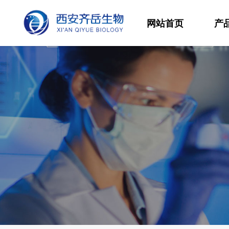
网站首页
产
材
高
生
发
功
分
其