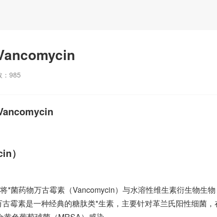
ancomycin
数：
985
ncomycin
cin）
是一种将*菌药物万古霉素（Vancomycin）与水溶性维生素衍生物生物
。万古霉素是一种经典的糖肽类*生素，主要针对革兰氏阳性细菌，
金黄色葡萄球菌（MRSA）感染。