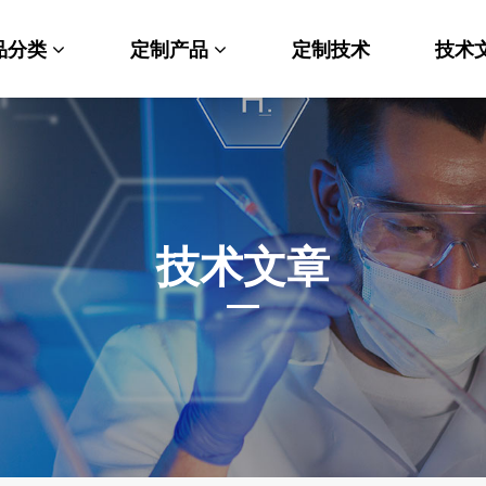
品分类
定制产品
定制技术
技术
料科学
纳米材料定制
端化学
PEG衍生物
命科学
荧光标记定制
技术文章
光材料
MOF材料定制
能性化学
小分子定制
析化学
多肽定制
他产品
其他材料定制