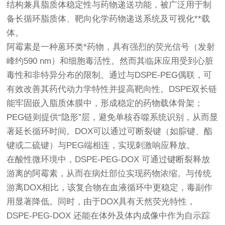
结构兼具脂质体稳定性与药物递送功能，被广泛用于制
备长循环脂质体、靶向化学药物递送系统及可视化**载
体。
阿霉素是一种蒽环类*药物，具有强烈的荧光信号（发射
峰约590 nm）和细胞毒活性。然而其临床应用受到心脏
毒性和非特异分布的限制。通过与DSPE-PEG偶联，可
有效改善其药代动力学特性并提高靶向性。DSPE双长链
能牢固嵌入脂质体膜中，形成稳定的药物载体骨架；
PEG链则提供“隐形”层，避免单核吞噬系统识别，从而显
著延长循环时间。DOX可以通过可断裂键（如腙键、酯
键或二硫键）与PEG端相连，实现刺激响应释放。
在酸性微环境中，DSPE-PEG-DOX 可通过键断裂释放
游离的阿霉素，从而在病灶部位实现药物浓缩。与传统
游离DOX相比，该复合物在血液循环中更稳定，毒副作
用显著降低。同时，由于DOX具有天然荧光特性，
DSPE-PEG-DOX 还能在体外及体内成像中作为自示踪