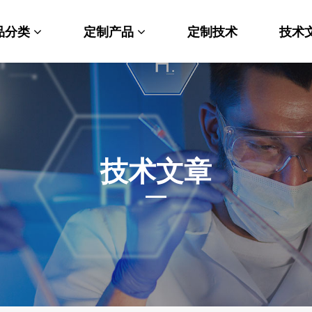
品分类
定制产品
定制技术
技术
料科学
纳米材料定制
端化学
PEG衍生物
命科学
荧光标记定制
技术文章
光材料
MOF材料定制
能性化学
小分子定制
析化学
多肽定制
他产品
其他材料定制