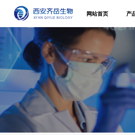
网站首页
产
材
高
生
发
功
分
其