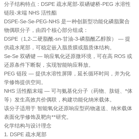
分子结构特点：DSPE 疏水尾部-双硒键桥-PEG 水溶性
链段-末端 NHS 活性酯
DSPE-Se-Se-PEG-NHS 是一种创新型功能化磷脂聚合
物偶联分子，由四个核心部分组成：
DSPE（1,2-二硬脂酰-sn-甘油-3-磷脂酰乙醇胺） — 提
供疏水尾部，可稳定嵌入脂质膜或脂质体结构。
Se-Se 双硒键 — 响应氧化还原微环境，可在高 ROS 或
还原条件下断裂，实现智能响应释放。
PEG 链段 — 提供水溶性屏障，延长循环时间，并为化
学修饰提供空间。
NHS 活性酯末端 — 可与氨基化分子（药物、肽链、*体
等）发生高效共价偶联，构建功能化纳米载体。
该分子适用于 智能氧化还原响应型药物递送、纳米载体
表面化学修饰及靶向**研究。
化学结构与设计理念
1. DSPE 疏水尾部