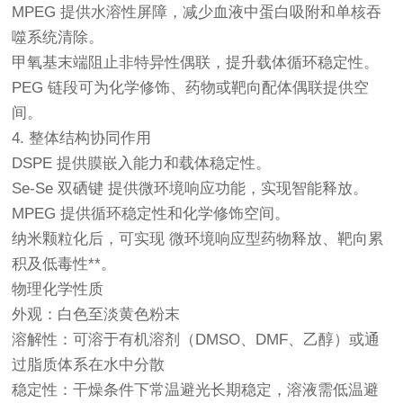
MPEG 提供水溶性屏障，减少血液中蛋白吸附和单核吞
噬系统清除。
甲氧基末端阻止非特异性偶联，提升载体循环稳定性。
PEG 链段可为化学修饰、药物或靶向配体偶联提供空
间。
4. 整体结构协同作用
DSPE 提供膜嵌入能力和载体稳定性。
Se-Se 双硒键 提供微环境响应功能，实现智能释放。
MPEG 提供循环稳定性和化学修饰空间。
纳米颗粒化后，可实现 微环境响应型药物释放、靶向累
积及低毒性**。
物理化学性质
外观：白色至淡黄色粉末
溶解性：可溶于有机溶剂（DMSO、DMF、乙醇）或通
过脂质体系在水中分散
稳定性：干燥条件下常温避光长期稳定，溶液需低温避