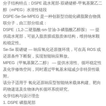
分子结构特点：DSPE 疏水尾部-双硒键桥-甲氧基聚乙二
醇（mPEG）水溶性链段
DSPE-Se-Se-MPEG 是一种创新型功能化磷脂聚合物偶
联分子，由三部分组成：
DSPE（1,2-二硬脂酰-sn-甘油-3-磷脂酰乙醇胺） — 提
供疏水尾部，可嵌入脂质膜或脂质体结构，维持纳米颗
粒稳定性。
Se-Se 双硒键 — 响应氧化还原微环境，可在高 ROS 或
还原条件下断裂，实现智能响应释放。
MPEG（甲氧基聚乙二醇） — 提供水溶性、循环稳定性
及化学修饰空间，同时通过甲氧基末端减少非特异性吸
附。
该分子适用于 氧化还原响应型智能纳米载体构建、靶向
药物递送及生物体内长循环系统研究。
化学结构与设计理念
1. DSPE 磷脂尾部