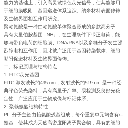
能力的基础上，引入高灵敏绿色荧光信号，使其能够用
于细胞膜吸附、基因递送体系追踪、纳米材料表面修饰
及生物界面相互作用研究。
聚赖氨酸是一种由赖氨酸单体聚合形成的多肽高分子，
具有大量伯胺基团 –NH₂ ，在生理条件下带正电荷，能
够与带负电荷的细胞膜、DNA/RNA以及多糖分子发生强
烈静电相互作用，因此被广泛用于基因转染载体、细胞
黏附促进材料及生物界面修饰。
二、标记原理与结构特点
1. FITC荧光基团
FITC 激发波长约495 nm，发射波长约519 nm 是一种经
典绿色荧光染料，具有高量子产率、易检测及良好光稳
定性，广泛应用于生物成像与标记体系。
2. 聚赖氨酸结构特性
PLL分子主链由赖氨酸残基组成，每个重复单元均含有ε-
氨基，使其成为天然高密度阳离子聚合物，具有的细胞