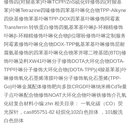
修饰四(对羧基苯)卟啉TCPP/ZnS硫化锌修饰四(对羧基
苯)卟啉Tetrazine四嗪修饰四苯基卟啉化合物TPP-Alkyne
四炔基修饰苯基卟啉TPP-DOX四苯基卟啉修饰阿霉素
Transferrin 转铁蛋白修饰四氨基苯基卟啉β-环糊精修饰
卟啉β-环糊精修饰卟啉化合物β位噻吩修饰卟啉定制服务
阿霉素修饰卟啉化合物DOX-TPP氨基苯基卟啉修饰层耐
腐氨基修饰的四苯基卟啉化合物苯并噻二唑基团(BTD)修
饰卟啉染料XW41卟啉分子修饰DOTA大环化合物DOTA-
TPP卟啉分子修饰大环化合物(DOTA-TPP)(4羧基苯基)卟
啉修饰氧化石墨烯薄膜卟啉分子修饰氧化石墨烯(TPP-
Go)卟啉金属配体修饰靶向多肽CRGD卟啉纳米棒CdTe量
子点卟啉配合物修饰NOAT大环化合物卟啉铁修饰介孔氧
化硅复合材料小编:zhn 相关目录： 一氧化碳（CO）荧
光探针，cas855751-82 硅烷化102白色担体 ，101酸洗
白色担体