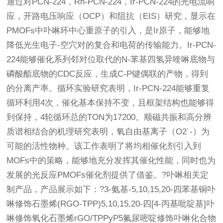
通过对PCN-224，Rh-PCN-224，Ir-PCN-224的光电流响
应，开路电压响应（OCP）和阻抗（EIS）研究，显示在
PMOFs中卟啉环中心重原子的引入，是Ir原子，能够地
降低光生电子-空穴对的复合和电荷的传输能力。Ir-PCN-
224能够催化系列邻对位取代的N-苯基四氢异喹啉底物与
磷酸酯底物的CDC反应，生成C-P键偶联的产物，得到
的分离产率。循环实验研究表明，Ir-PCN-224能够重复
循环利用4次，催化基本保持不变，且框架结构也能够得
到保持，4轮循环总的TON为17200。顺磁共振和高分辨
质谱相结合的机理研究表明，氧自由基离子（O2˙-）为
可能的活性物种。该工作表明了将均相催化剂引入到
MOFs中的策略，能够地充分发挥其催化性能，同时也为
发展的光反应PMOFs催化剂提供了借鉴。?卟啉相关定
制产品，产品展示如下：?3-氨基-5,10,15,20-四苯基铜卟
啉修饰石墨烯(RGO-TPP)5,10,15,20-四[4-丙基吡啶基]卟
啉修饰氧化石墨烯rGO/TPPyP5氟尿嘧啶修饰卟啉化合物