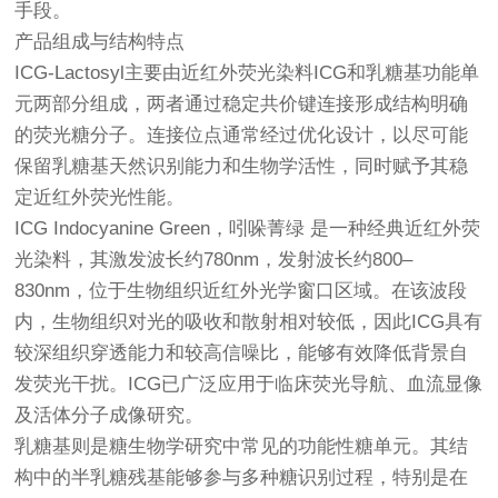
手段。
产品组成与结构特点
ICG-Lactosyl主要由近红外荧光染料ICG和乳糖基功能单
元两部分组成，两者通过稳定共价键连接形成结构明确
的荧光糖分子。连接位点通常经过优化设计，以尽可能
保留乳糖基天然识别能力和生物学活性，同时赋予其稳
定近红外荧光性能。
ICG Indocyanine Green，吲哚菁绿 是一种经典近红外荧
光染料，其激发波长约780nm，发射波长约800–
830nm，位于生物组织近红外光学窗口区域。在该波段
内，生物组织对光的吸收和散射相对较低，因此ICG具有
较深组织穿透能力和较高信噪比，能够有效降低背景自
发荧光干扰。ICG已广泛应用于临床荧光导航、血流显像
及活体分子成像研究。
乳糖基则是糖生物学研究中常见的功能性糖单元。其结
构中的半乳糖残基能够参与多种糖识别过程，特别是在