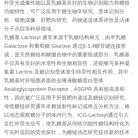
外荧光成像性能以及乳糖基良好的生物识别能力和糖链
功能特性，可广泛应用于糖生物学研究、受体识别分
析、细胞成像、肝靶向研究、药物递送体系评价及活体
分子示踪等科研领域。
乳糖基 Lactosyl 通常来源于乳糖结构单元，由半乳糖
Galactose 和葡萄糖 Glucose 通过β-1,4糖苷键连接形
成，是天然糖链和糖缀合物中的重要组成部分。乳糖基
不仅具有良好的水溶性和生物相容性，还能够与多种凝
集素 Lectins 及糖识别受体发生特异性相互作用。其中，
乳糖基对肝细胞表面的去唾液酸糖蛋白受体
Asialoglycoprotein Receptor，ASGPR 具有较高亲和
性，因此被广泛应用于肝脏靶向递送及糖链识别研究。
传统糖链研究通常依赖放射性标记或终点分析方法，难
以动态观察糖分子的体内行为。ICG-Lactosyl通过引入
近红外荧光信号，使乳糖基从传统功能性糖结构转化为
可实时追踪的荧光探针，为糖链动态研究提供新的技术