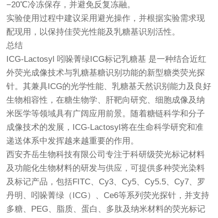
−20℃冷冻保存，并避免反复冻融。
实验使用过程中建议采用避光操作，并根据实验需求现
配现用，以保持佳荧光性能及乳糖基识别活性。
总结
ICG-Lactosyl 吲哚菁绿ICG标记乳糖基 是一种结合近红
外荧光成像技术与乳糖基糖识别功能的新型糖类荧光探
针。其兼具ICG的光学性能、乳糖基天然识别能力及良好
生物相容性，在糖生物学、肝靶向研究、细胞成像及纳
米医学等领域具有广阔应用前景。随着糖链科学和分子
成像技术的发展，ICG-Lactosyl将在生命科学研究和准
递送体系中发挥越来越重要的作用。
西安齐岳生物科技有限公司专注于科研级荧光标记材料
及功能化生物材料的研发与供应，可提供多种荧光染料
及标记产品，包括FITC、Cy3、Cy5、Cy5.5、Cy7、罗
丹明、吲哚菁绿（ICG）、Ce6等系列荧光探针，并支持
多糖、PEG、脂质、蛋白、多肽及纳米材料的荧光标记