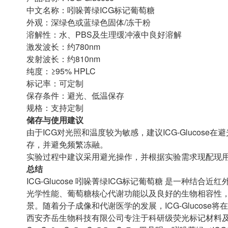
中文名称：吲哚菁绿ICG标记葡萄糖
外观：深绿色或蓝绿色固体/冻干粉
溶解性：水、PBS及生理缓冲液中良好溶解
激发波长：约780nm
发射波长：约810nm
纯度：≥95% HPLC
标记率：可定制
保存条件：避光、低温保存
规格：支持定制
储存与使用建议
由于ICG对光照和温度较为敏感，建议ICG-Glucos
存，并避免频繁冻融。
实验过程中建议采用避光操作，并根据实验需求现配现
总结
ICG-Glucose 吲哚菁绿ICG标记葡萄糖 是一种
光学性能、葡萄糖核心代谢功能以及良好的生物相容性
景。随着分子成像和代谢医学的发展，ICG-Glucos
西安齐岳生物科技有限公司专注于科研级荧光标记材料及