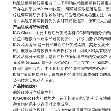
胞通过葡萄糖转运蛋白 GLUT 和钠依赖性葡萄糖转运蛋
于存在典型的“Warburg效应”，葡萄糖摄取显著增强
传统葡萄糖研究多依赖放射性同位素或终点检测方法，存在操
号，实现了葡萄糖行为的实时可视化追踪，使研究人员
产品组成与结构特点
ICG-Glucose主要由近红外荧光染料ICG和葡萄
位点和连接方式通常经过优化设计，以尽可能保留葡萄
ICG 吲哚菁绿 是一种经典近红外荧光染料，其激发波长约
域。该波段具有较低组织吸收和散射，因此ICG具有较
航及活体分子成像，是近红外成像领域成熟的荧光染料
葡萄糖 Glucose 是一种六碳醛糖，广泛存在于生
性和生物相容性。由于葡萄糖在代谢网络中的核心地位
ICG与葡萄糖偶联后，形成兼具代谢功能和成像能力的
荧光技术实现动态示踪。
产品性能优势
的近红外荧光成像性能
ICG-Glucose大的优势之一在于其稳定的近红外荧
杂生物体系中获得高对比度成像。
相比传统荧光探针，ICG-Glucose更适用于深层组