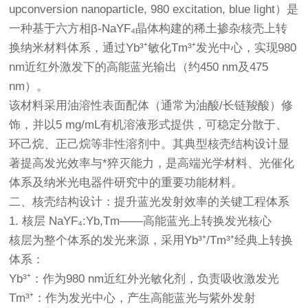
upconversion nanoparticle, 980 excitation, blue light）是
一种基于六方相β-NaYF₄晶体构建的稀土掺杂核壳上转
换纳米材料体系，通过Yb³⁺敏化Tm³⁺发光中心，实现980
nm近红外激发下的高能蓝光输出（约450 nm及475
nm）。
该材料采用油溶性表面配体（通常为油酸/长链羧酸）修
饰，并以5 mg/mL有机溶液形式提供，可稳定分散于、
环己烷、正己烷等非性溶剂中。其典型核壳结构设计显
著提高发光效率与*猝灭能力，是高端光学材料、光催化
体系及纳米光电器件研究中的重要功能材料。
二、核壳结构设计：提升蓝光发射效率的关键工程体系
1. 核层 NaYF₄:Yb,Tm——高能蓝光上转换发光核心
核层为整个体系的发光来源，采用Yb³⁺/Tm³⁺经典上转换
体系：
Yb³⁺：作为980 nm近红外光敏化剂，负责吸收激发光
Tm³⁺：作为发光中心，产生高能蓝光与紫外发射