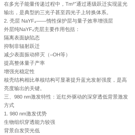
在多光子能量传递过程中，Tm³⁺通过逐级跃迁实现蓝光
输出，是典型的三光子甚至四光子上转换体系。
2. 壳层 NaYF₄——惰性保护层与量子效率增强层
外层纯NaYF₄壳层主要作用包括：
隔离表面缺陷态
抑制非辐射跃迁
减少表面振动猝灭（–OH等）
提高整体量子产率
增强光稳定性
核壳结构相比单核结构可显著提升蓝光发射强度，是高
亮度输出的关键。
三、980 nm激发特性：近红外驱动的深穿透低背景激发
方式
1. 980 nm激发优势
生物组织穿透能力较强
背景自发荧光低