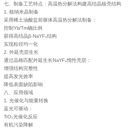
七、制备工艺特点：高温热分解法构建高结晶核壳结构
1. 核纳米晶制备
采用稀土油酸盐前驱体高温热分解法制备：
控制Yb/Tm确比例
获得高结晶β-NaYF₄结构
实现粒径均一化
2. 外延壳层生长
通过晶格匹配外延生长NaYF₄惰性壳层：
增强结构完整性
提高发光效率
降低表面缺陷影响
八、应用领域
1. 光催化与能量转换
蓝光可驱动：
TiO₂光催化反应
有机污染降解