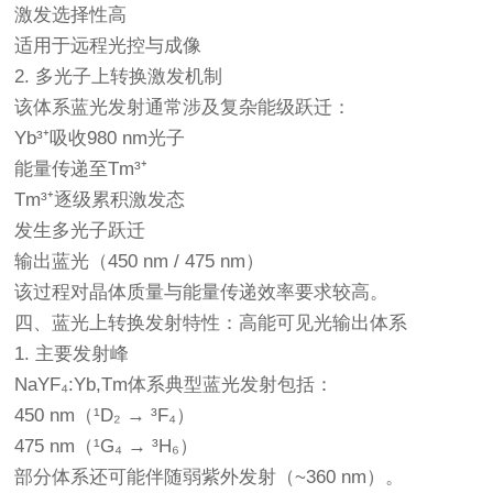
激发选择性高
适用于远程光控与成像
2. 多光子上转换激发机制
该体系蓝光发射通常涉及复杂能级跃迁：
Yb³⁺吸收980 nm光子
能量传递至Tm³⁺
Tm³⁺逐级累积激发态
发生多光子跃迁
输出蓝光（450 nm / 475 nm）
该过程对晶体质量与能量传递效率要求较高。
四、蓝光上转换发射特性：高能可见光输出体系
1. 主要发射峰
NaYF₄:Yb,Tm体系典型蓝光发射包括：
450 nm（¹D₂ → ³F₄）
475 nm（¹G₄ → ³H₆）
部分体系还可能伴随弱紫外发射（~360 nm）。