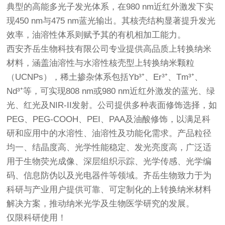
典型的高能多光子发光体系，在980 nm近红外激发下实
现450 nm与475 nm蓝光输出。其核壳结构显著提升发光
效率，油溶性体系则赋予其的有机相加工能力。
西安齐岳生物科技有限公司专业提供高品质上转换纳米
材料，涵盖油溶性与水溶性核壳型上转换纳米颗粒
（UCNPs），稀土掺杂体系包括Yb³⁺、Er³⁺、Tm³⁺、
Nd³⁺等，可实现808 nm或980 nm近红外激发的蓝光、绿
光、红光及NIR-II发射。公司提供多种表面修饰选择，如
PEG、PEG-COOH、PEI、PAA及油酸修饰，以满足科
研和应用中的水溶性、油溶性及功能化需求。产品粒径
均一、结晶度高、光学性能稳定、发光亮度高，广泛适
用于生物荧光成像、深层组织示踪、光学传感、光学编
码、信息防伪以及光电器件等领域。齐岳生物致力于为
科研与产业用户提供可靠、可定制化的上转换纳米材料
解决方案，推动纳米光学及生物医学研究的发展。
仅限科研使用！