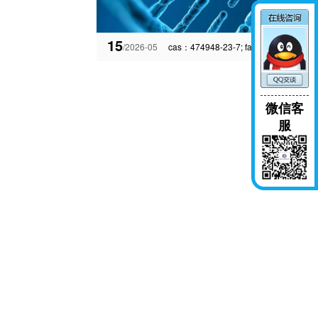
15
/2026-05
cas：474948-23-7; fac-ir(3-tbu-ppy)3
微信客
服