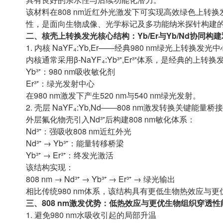
该材料在808 nm近红外光激发下可实现高效绿色上转换发
性，是面向生物成像、光学标记及多功能纳米探针构建
二、核壳上转换发光核心结构：Yb/Er与Yb/Nd协同构
1. 内核 NaYF₄:Yb,Er——经典980 nm绿光上转换发光中
内核通常采用β-NaYF₄:Yb³⁺,Er³⁺体系，是经典的上转
Yb³⁺：980 nm吸收敏化剂
Er³⁺：绿光发射中心
在980 nm激发下产生520 nm与540 nm绿光发射。
2. 壳层 NaYF₄:Yb,Nd——808 nm激发转换关键能量桥
外层氟化物壳引入Nd³⁺后构建808 nm敏化体系：
Nd³⁺：强吸收808 nm近红外光
Nd³⁺ → Yb³⁺：能量转移桥梁
Yb³⁺ → Er³⁺：终发光激活
该结构实现：
808 nm → Nd³⁺ → Yb³⁺ → Er³⁺ → 绿光输出
相比传统980 nm体系，该结构具有更低生物热效应与
三、808 nm激发优势：低热效应与更优生物组织穿透性
1. 避免980 nm水吸收引起的局部升温