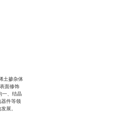
稀土掺杂体
多种表面修饰
均一、结晶
电器件等领
的发展。