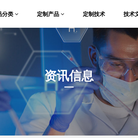
品分类
定制产品
定制技术
技术
料科学
纳米材料定制
端化学
PEG衍生物
命科学
荧光标记定制
资讯信息
光材料
MOF材料定制
能性化学
小分子定制
析化学
多肽定制
他产品
其他材料定制