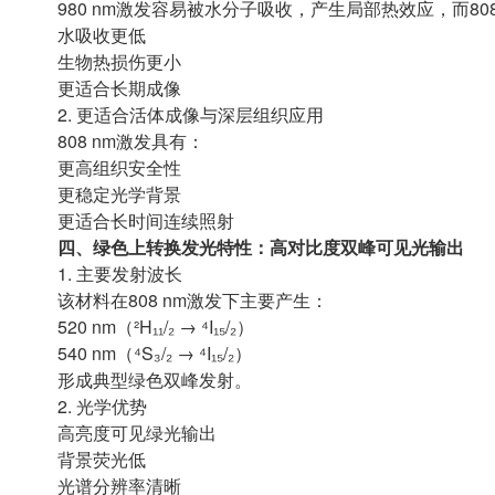
980 nm激发容易被水分子吸收，产生局部热效应，而808
水吸收更低
生物热损伤更小
更适合长期成像
2. 更适合活体成像与深层组织应用
808 nm激发具有：
更高组织安全性
更稳定光学背景
更适合长时间连续照射
四、绿色上转换发光特性：高对比度双峰可见光输出
1. 主要发射波长
该材料在808 nm激发下主要产生：
520 nm（²H₁₁/₂ → ⁴I₁₅/₂）
540 nm（⁴S₃/₂ → ⁴I₁₅/₂）
形成典型绿色双峰发射。
2. 光学优势
高亮度可见绿光输出
背景荧光低
光谱分辨率清晰