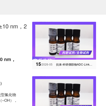
±10 nm，2
10 nm，
15
/2026-05
抗体-科研偶联物ADC-Linker供应商-西安齐岳生物
H）
核/壳型氟化物
（–OH），