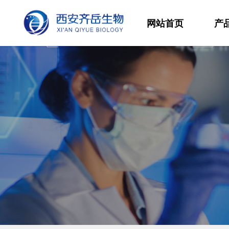
网站首页
产
材
高
生
发
功
分
其