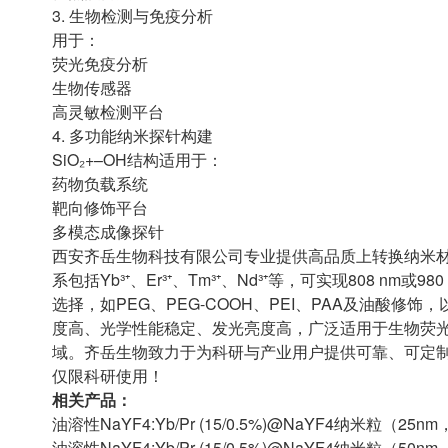
3. 生物检测与免疫分析
用于：
荧光免疫分析
生物传感器
高灵敏检测平台
4. 多功能纳米探针构建
SiO₂+–OH结构适用于：
药物负载系统
靶向修饰平台
多模态成像探针
西安齐岳生物科技有限公司专业提供高品质上转换纳米材
系包括Yb³⁺、Er³⁺、Tm³⁺、Nd³⁺等，可实现808 n
选择，如PEG、PEG-COOH、PEI、PAA及油酸
度高、光学性能稳定、发光亮度高，广泛适用于生物荧
域。齐岳生物致力于为科研与产业用户提供可靠、可定
仅限科研使用！
相关产品：
油溶性NaYF4:Yb/Pr (15/0.5%)@NaYF4纳米粒（25nm
油溶性NaYF4:Yb/Pr (15/0.5%)@NaYF4纳米粒（50nm