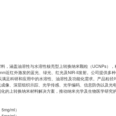
料，涵盖油溶性与水溶性核壳型上转换纳米颗粒（UCNPs），
m或980 nm近红外激发的蓝光、绿光、红光及NIR-II发射。公司提供
修饰，以满足科研和应用中的水溶性、油溶性及功能化需求。产品粒径
光成像、深层组织示踪、光学传感、光学编码、信息防伪以及光
制化的上转换纳米材料解决方案，推动纳米光学及生物医学研究
，5mg/ml）
，5mg/ml）