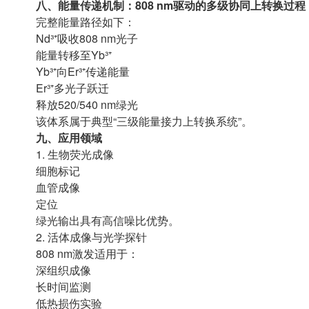
八、能量传递机制：808 nm驱动的多级协同上转换过程
完整能量路径如下：
Nd³⁺吸收808 nm光子
能量转移至Yb³⁺
Yb³⁺向Er³⁺传递能量
Er³⁺多光子跃迁
释放520/540 nm绿光
该体系属于典型“三级能量接力上转换系统”。
九、应用领域
1. 生物荧光成像
细胞标记
血管成像
定位
绿光输出具有高信噪比优势。
2. 活体成像与光学探针
808 nm激发适用于：
深组织成像
长时间监测
低热损伤实验