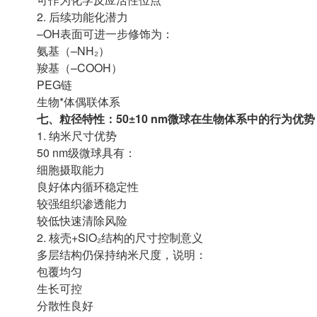
2. 后续功能化潜力
–OH表面可进一步修饰为：
氨基（–NH₂）
羧基（–COOH）
PEG链
生物*体偶联体系
七、粒径特性：50±10 nm微球在生物体系中的行为优势
1. 纳米尺寸优势
50 nm级微球具有：
细胞摄取能力
良好体内循环稳定性
较强组织渗透能力
较低快速清除风险
2. 核壳+SiO₂结构的尺寸控制意义
多层结构仍保持纳米尺度，说明：
包覆均匀
生长可控
分散性良好