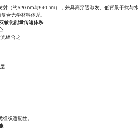
射（约520 nm与540 nm），兼具高穿透激发、低背景干扰与
的复合光学材料体系。
建双敏化能量传递体系
心
换发光组合之一：
接层
更优组织适配性。
能