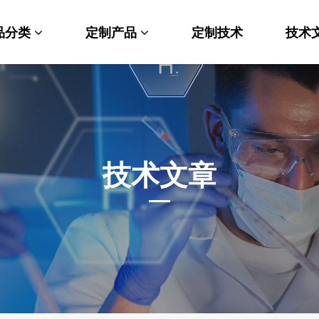
品分类
定制产品
定制技术
技术
料科学
纳米材料定制
端化学
PEG衍生物
命科学
荧光标记定制
技术文章
光材料
MOF材料定制
能性化学
小分子定制
析化学
多肽定制
他产品
其他材料定制