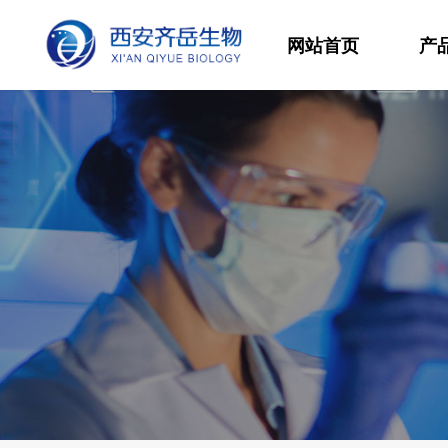
网站首页
产
材
高
生
发
功
分
其