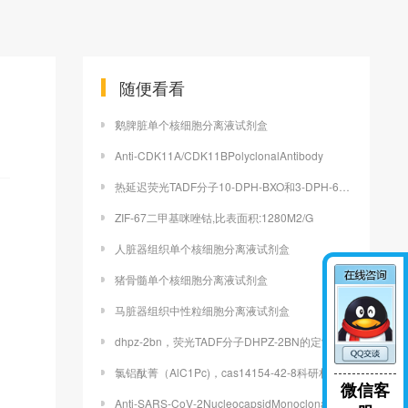
随便看看
鹅脾脏单个核细胞分离液试剂盒
Anti-CDK11A/CDK11BPolyclonalAntibody
热延迟荧光TADF分子10-DPH-BXO和3-DPH-6-Br-XO
ZIF-67二甲基咪唑钴,比表面积:1280M2/G
人脏器组织单个核细胞分离液试剂盒
猪骨髓单个核细胞分离液试剂盒
马脏器组织中性粒细胞分离液试剂盒
dhpz-2bn，荧光TADF分子DHPZ-2BN的定制合成
氯铝酞菁（AlC1Pc)，cas14154-42-8科研材料
微信客
Anti-SARS-CoV-2NucleocapsidMonoclonalAntibody