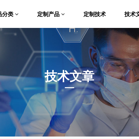
品分类
定制产品
定制技术
技术
料科学
纳米材料定制
端化学
PEG衍生物
命科学
荧光标记定制
技术文章
光材料
MOF材料定制
能性化学
小分子定制
析化学
多肽定制
他产品
其他材料定制