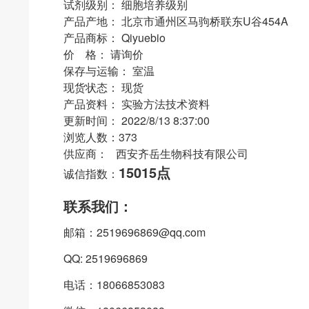
试剂级别： 细胞培养级别
产品产地： 北京市通州区马驹桥联东U谷454A
产品商标： Qiyuebio
价 格： 请询价
保存与运输： 室温
现货状态： 现货
产品资料： 实验方法技术资料
更新时间： 2022/8/13 8:37:00
浏览人数：373
供应商： 西安齐岳生物科技有限公司
15015点
诚信指数：
联系我们：
邮箱：2519696869@qq.com
QQ: 2519696869
电话：18066853083