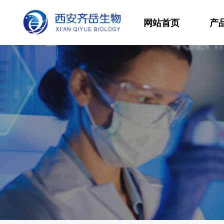
网站首页
产
材
高
生
发
功
分
其