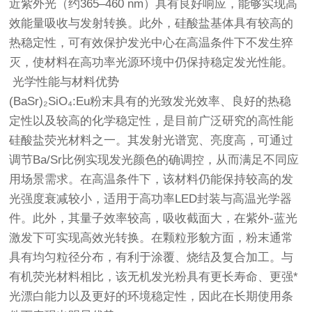
近紫外光（约365–460 nm）具有良好响应，能够实现高
效能量吸收与发射转换。此外，硅酸盐基体具有较高的
热稳定性，可有效保护发光中心在高温条件下不发生猝
灭，使材料在高功率光源环境中仍保持稳定发光性能。
光学性能与材料优势
(BaSr)₂SiO₄:Eu粉末具有的光致发光效率、良好的热稳
定性以及较高的化学稳定性，是目前广泛研究的高性能
硅酸盐荧光材料之一。其发射光谱宽、亮度高，可通过
调节Ba/Sr比例实现发光颜色的确调控，从而满足不同应
用场景需求。在高温条件下，该材料仍能保持较高的发
光强度衰减较小，适用于高功率LED封装与高温光学器
件。此外，其量子效率较高，吸收截面大，在紫外-蓝光
激发下可实现高效光转换。在颗粒形貌方面，粉末通常
具有均匀粒径分布，有利于涂覆、烧结及复合加工。与
有机荧光材料相比，该无机发光粉具有更长寿命、更强*
光漂白能力以及更好的环境稳定性，因此在长期使用条