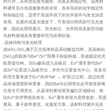
内可控，从而优化发光颜色、亮度及热稳定性。该类材
料通常呈白色或微黄色粉末状，具有良好的化学稳定性
和热稳定性，适用于高温环境下的光学器件与发光涂层
体系。在紫外或蓝光激发下，可表现出明亮的可见光发
射，因此在照明显示、荧光标记、光学防伪及新型功能
光材料领域具有重要研究与应用价值。
晶体结构与发光机理
(BaSr)₂SiO₄属于正交或单斜晶系硅酸盐结构，其晶格由
[SiO₄]四面体与Ba²⁺/Sr²⁺阳离子框架构成，形成稳定的无
机骨架结构。当Eu掺杂进入晶格后，Eu²⁺通常替代Ba²⁺
或Sr²⁺位置进入晶格空位，并作为主要发光中心。其发光
机理主要来源于Eu²⁺的4f⁶5d¹ → 4f⁷跃迁过程，该过程受
晶体场强度影响显著，因此Ba/Sr比例变化会导致发射峰
位发生可调变化，从蓝绿到黄绿甚至偏红区域移动。相
比Eu³⁺的窄带线状发光，Eu²⁺通常表现为宽带发射，亮度
更高、量子效率更优。在激发方面，该材料对紫外光及