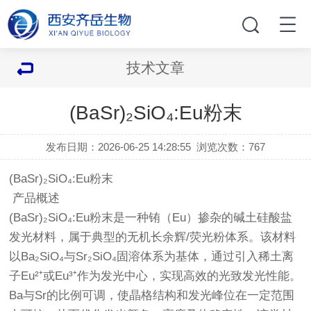
技术文章
(BaSr)₂SiO₄:Eu粉末
发布日期：2026-06-25 14:28:55
浏览次数：
767
(BaSr)₂SiO₄:Eu粉末
产品概述
(BaSr)₂SiO₄:Eu粉末是一种铕（Eu）掺杂的碱土硅酸盐
发光材料，属于典型的无机长余辉/荧光粉体系。该材料
以Ba₂SiO₄与Sr₂SiO₄固溶体系为基体，通过引入稀土离
子Eu²⁺或Eu³⁺作为发光中心，实现高效的光致发光性能。
Ba与Sr的比例可调，使晶格结构和发光峰位在一定范围