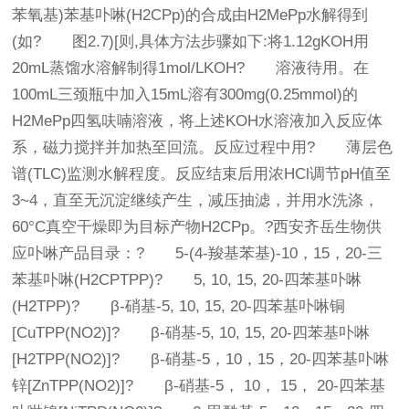
苯氧基)苯基卟啉(H2CPp)的合成由H2MePp水解得到
(如? 图2.7)[则,具体方法步骤如下:将1.12gKOH用
20mL蒸馏水溶解制得1mol/LKOH? 溶液待用。在
100mL三颈瓶中加入15mL溶有300mg(0.25mmol)的
H2MePp四氢呋喃溶液，将上述KOH水溶液加入反应体
系，磁力搅拌并加热至回流。反应过程中用? 薄层色
谱(TLC)监测水解程度。反应结束后用浓HCl调节pH值至
3~4，直至无沉淀继续产生，减压抽滤，并用水洗涤，
60°C真空干燥即为目标产物H2CPp。?西安齐岳生物供
应卟啉产品目录：? 5-(4-羧基苯基)-10，15，20-三
苯基卟啉(H2CPTPP)? 5, 10, 15, 20-四苯基卟啉
(H2TPP)? β-硝基-5, 10, 15, 20-四苯基卟啉铜
[CuTPP(NO2)]? β-硝基-5, 10, 15, 20-四苯基卟啉
[H2TPP(NO2)]? β-硝基-5，10，15，20-四苯基卟啉
锌[ZnTPP(NO2)]? β-硝基-5， 10， 15， 20-四苯基