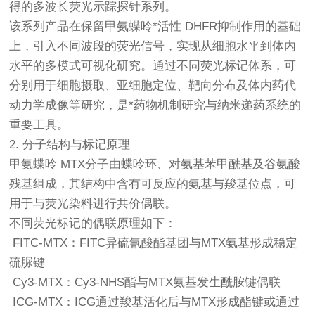
得的多波长荧光示踪探针系列。
该系列产品在保留甲氨蝶呤*活性 DHFR抑制作用的基础
上，引入不同波段的荧光信号，实现从细胞水平到体内
水平的多模式可视化研究。通过不同荧光标记体系，可
分别用于细胞摄取、亚细胞定位、靶向分布及体内药代
动力学成像等研究，是*药物机制研究与纳米递药系统的
重要工具。
2. 分子结构与标记原理
甲氨蝶呤 MTX分子由蝶呤环、对氨基苯甲酰基及谷氨酸
残基组成，其结构中含有可反应的氨基与羧基位点，可
用于与荧光染料进行共价偶联。
不同荧光标记的偶联原理如下：
FITC-MTX：FITC异硫氰酸酯基团与MTX氨基形成稳定
硫脲键
Cy3-MTX：Cy3-NHS酯与MTX氨基发生酰胺键偶联
ICG-MTX：ICG通过羧基活化后与MTX形成酯键或通过