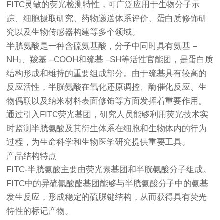
FITC灵敏的荧光检测特性，可广泛应用于生物分子示
踪、细胞摄取研究、药物递送体系评价、蛋白质修饰研
究以及生物传感器构建等多个领域。
半胱氨酸是一种含硫氨基酸，分子中同时具有氨基 –
NH₂、羧基 –COOH和巯基 –SH等活性官能团，是蛋白质
结构形成和维持的重要组成部分。由于巯基具有较高的
反应活性，半胱氨酸在氧化还原调控、酶催化反应、生
物偶联以及纳米材料表面修饰等方面发挥着重要作用。
通过引入FITC荧光基团，研究人员能够利用荧光技术实
时监测半胱氨酸及其衍生体系在细胞和生物体内的行为
过程，为生命科学和生物医学研究提供重要工具。
产品结构特点
FITC-半胱氨酸主要由荧光素基团和半胱氨酸分子组成。
FITC中的异硫氰酸酯基团能够与半胱氨酸分子中的氨基
发生反应，形成稳定的硫脲键结构，从而获得具有荧光
特性的标记产物。