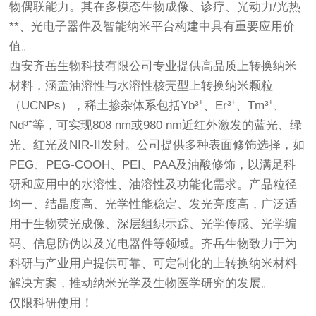
物偶联能力。其在多模态生物成像、诊疗、光动力/光热
**、光电子器件及智能纳米平台构建中具有重要应用价
值。
西安齐岳生物科技有限公司专业提供高品质上转换纳米
材料，涵盖油溶性与水溶性核壳型上转换纳米颗粒
（UCNPs），稀土掺杂体系包括Yb³⁺、Er³⁺、Tm³⁺、
Nd³⁺等，可实现808 nm或980 nm近红外激发的蓝光、绿
光、红光及NIR-II发射。公司提供多种表面修饰选择，如
PEG、PEG-COOH、PEI、PAA及油酸修饰，以满足科
研和应用中的水溶性、油溶性及功能化需求。产品粒径
均一、结晶度高、光学性能稳定、发光亮度高，广泛适
用于生物荧光成像、深层组织示踪、光学传感、光学编
码、信息防伪以及光电器件等领域。齐岳生物致力于为
科研与产业用户提供可靠、可定制化的上转换纳米材料
解决方案，推动纳米光学及生物医学研究的发展。
仅限科研使用！