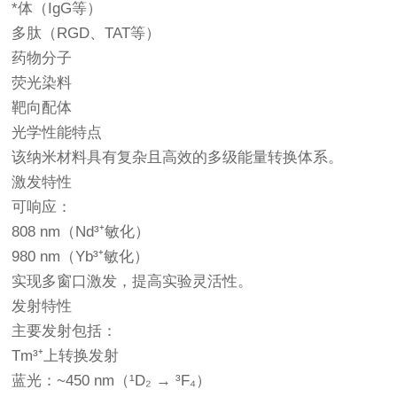
*体（IgG等）
多肽（RGD、TAT等）
药物分子
荧光染料
靶向配体
光学性能特点
该纳米材料具有复杂且高效的多级能量转换体系。
激发特性
可响应：
808 nm（Nd³⁺敏化）
980 nm（Yb³⁺敏化）
实现多窗口激发，提高实验灵活性。
发射特性
主要发射包括：
Tm³⁺上转换发射
蓝光：~450 nm（¹D₂ → ³F₄）