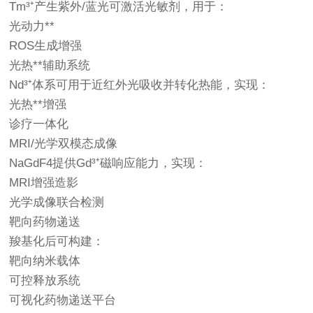
Tm³⁺产生紫外/蓝光可激活光敏剂，用于：
光动力**
ROS生成增强
光热**辅助系统
Nd³⁺体系可用于近红外光吸收并转化热能，实现：
光热**增强
诊疗一体化
MRI/光学双模态成像
NaGdF4提供Gd³⁺磁响应能力，实现：
MRI增强造影
光学成像联合检测
靶向药物递送
羧基化后可构建：
靶向纳米载体
可控释放系统
可视化药物递送平台