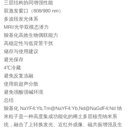
三层结构协同增强性能
双激发窗口（808/980 nm）
多波段发光体系
MRI/光学双模态潜力
羧基化高效生物偶联能力
高稳定性与低背景干扰
储存与使用建议
避光保存
4℃冷藏
避免反复冻融
使用前超声分散
避免强酸强碱环境
总结
羧基化 NaYF4:Yb,Tm@NaYF4:Yb,Nd@NaGdF4:Nd 纳
米粒子是一种高度集成功能化的稀土多层核壳纳米系
统，融合了上转换发光、近红外成像、磁共振增强及生