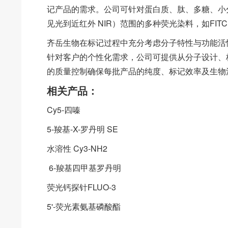
记产品的需求。公司可针对蛋白质、肽、多糖、小
见光到近红外 NIR）范围的多种荧光染料，如FITC、C
齐岳生物在标记过程中充分考虑分子特性与功能活
针对客户的个性化需求，公司可提供从分子设计、
的质量控制确保每批产品的纯度、标记效率及生物
相关产品：
Cy5-四嗪
5-羧基-X-罗丹明 SE
水溶性 Cy3-NH2
6-羧基四甲基罗丹明
荧光钙探针FLUO-3
5'-荧光素氨基磷酸酯