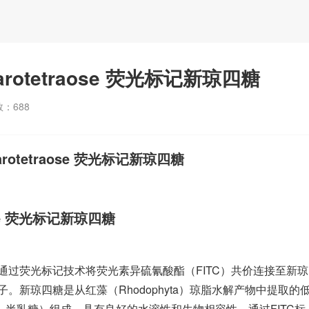
garotetraose 荧光标记新琼四糖
数：
688
arotetraose 荧光标记新琼四糖
aose 荧光标记新琼四糖
ose）是一种通过荧光标记技术将荧光素异硫氰酸酯（FITC）共价连接至新琼
能性分子。新琼四糖是从红藻（Rhodophyta）琼脂水解产物中提取的
-L-半乳糖）组成，具有良好的水溶性和生物相容性。通过FITC标