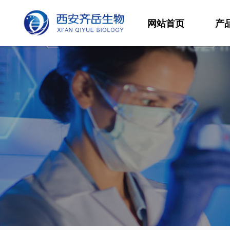
网站首页
产
材
高
生
发
功
分
其