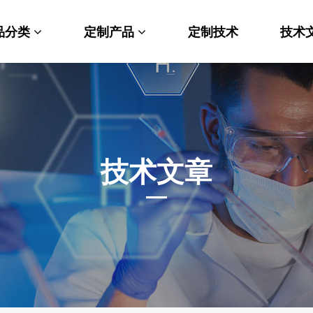
品分类
定制产品
定制技术
技术
料科学
纳米材料定制
端化学
PEG衍生物
命科学
荧光标记定制
技术文章
光材料
MOF材料定制
能性化学
小分子定制
析化学
多肽定制
他产品
其他材料定制