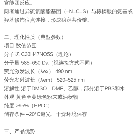
官能团反应。
两者通过异硫氰酸酯基团（–N=C=S）与棕榈酸的氨基或
羟基修饰位点连接，形成稳定共价键。
二、理化性质（典型参数）
项目 数值范围
分子式 C33H47NO5S（理论）
分子量 585–650 Da（视连接方式不同）
荧光激发波长（λex） 490 nm
荧光发射波长（λem） 520–525 nm
溶解性 溶于DMSO、DMF、乙醇，部分溶于PBS和水
外观 黄色至黄绿色粉末或油状物
纯度 ≥95%（HPLC）
储存条件 –20°C避光、干燥环境保存
三、产品优势