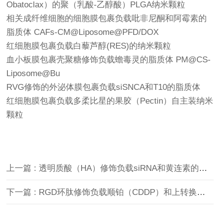
Obatoclax）的聚（乳酸-乙醇酸）PLGA纳米颗粒
相关成纤维细胞的细胞膜包裹负载吡非尼酮和阿霉素的
脂质体 CAFs-CM@Liposome@PFD/DOX
红细胞膜包裹负载白藜芦醇(RES)的纳米颗粒
血小板膜包裹壳聚糖修饰负载蟾毒灵的脂质体 PM@CS-
Liposome@Bu
RVG修饰的外泌体膜包裹负载siSNCA和T10的脂质体
红细胞膜包裹负载多柔比星的果胶（Pectin）自主装纳米
颗粒
上一篇 : 透明质酸（HA）修饰负载siRNA和黄连素的壳聚糖（CS）纳米粒
下一篇 : RGD环肽修饰负载顺铂（CDDP）和上转换纳米材料（UCNP）的PLGA纳米颗粒