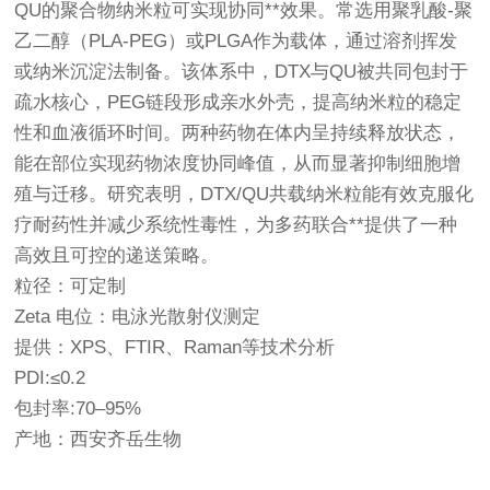
QU的聚合物纳米粒可实现协同**效果。常选用聚乳酸-聚
乙二醇（PLA-PEG）或PLGA作为载体，通过溶剂挥发
或纳米沉淀法制备。该体系中，DTX与QU被共同包封于
疏水核心，PEG链段形成亲水外壳，提高纳米粒的稳定
性和血液循环时间。两种药物在体内呈持续释放状态，
能在部位实现药物浓度协同峰值，从而显著抑制细胞增
殖与迁移。研究表明，DTX/QU共载纳米粒能有效克服化
疗耐药性并减少系统性毒性，为多药联合**提供了一种
高效且可控的递送策略。
粒径：可定制
Zeta 电位：电泳光散射仪测定
提供：XPS、FTIR、Raman等技术分析
PDI:≤0.2
包封率:70–95%
产地：西安齐岳生物