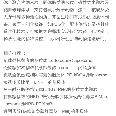
体、聚合物纳米粒、固体脂质纳米粒、磁性纳米颗粒及
靶向修饰体系，支持包载小分子药物、蛋白、核酸及荧
光探针等多种活性物质。齐岳生物拥有成熟的脂质体制
备、表面功能化修饰（如PEG化、配体修饰）及控释体
系优化技术，可根据客户需求实现特定粒径、包封率与
释放性能的精准调控，助力科研创新与药物递送研究。
相关推荐 ：
负载勒托替康的脂质体 Lurtotecan@Liposome
壳聚糖(CS)修饰负载熊果酸（ursolic）的脂质体
负载全氟己烷和阿霉素的脂质体 PFH/DOX@liposome
负载多柔比星（DNR）的脂质体
马来酰亚胺修饰负载IL-10 mRNA的脂质纳米颗粒
甘露糖修饰的NBD-PE荧光脂质体负载两性霉素B Man-
liposome@NBD-PE/AmB
透明质酸HA修饰负载蜂毒肽（Mel)的脂质体