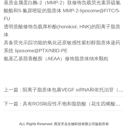
基质金属蛋白酶-2（MMP-2）肽修饰负载荧光素异硫氰
酸酯和5-氟尿嘧啶的脂质体 MMP-2-liposome@FITC/5-
FU
透明质酸修饰负载厚朴酚(honokiol, HNK)的阳离子脂质
体
具备荧光示踪功能的氧化还原敏感性紫杉醇脂质体递药
系统 liposome@PTX/NBD-PE
氨基乙基茴香酰胺（AEAA）修饰脂质体纳米颗粒
上一篇 : 阳离子脂质体包裹VEGF siRNA和依托泊苷（Etoposide）
下一篇 : 具有ROS响应性不饱和脂肪酸（花生四烯酸）的脂质体
ALL Rights Reserved. 西安齐岳生物科技有限公司版权所有