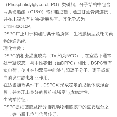
（Phosphatidylglycerol, PG）类磷脂。分子结构中包含
两条硬脂酸（C18:0）饱和脂肪链，通过甘油骨架连接，
并在末端含有甘油-磷酸头基。其化学式为
C41H80O10P。
DSPG广泛用于构建阴离子脂质体、生物膜模型及靶向药
物递送系统。
理化性质：
DSPG的相变温度较高（Tm约为55°C），在室温下通常
处于凝胶态。与中性磷脂（如DPPC）相比，DSPG带有
负电荷，使其在脂双层中能够与阳离子分子、离子或蛋
白质发生静电相互作用。
在适当加热条件下，DSPG可形成稳定的脂质体或混合
膜，并表现出良好的膜机械强度与热稳定性。
生物学特征：
DSPG是细菌膜及部分哺乳动物细胞膜中的重要组分之
一，参与膜电位与信号传导。