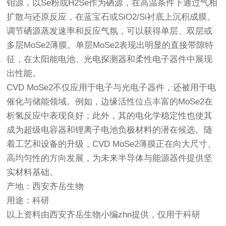
钼源，以Se粉或H2Se作为硒源，在高温条件下通过气相
扩散与还原反应，在蓝宝石或SiO2/Si衬底上沉积成膜。
调节硒源蒸发速率和反应气氛，可以获得单层、双层或
多层MoSe2薄膜。单层MoSe2表现出明显的直接带隙特
征，在太阳能电池、光电探测器和柔性电子器件中展现
出性能。
CVD MoSe2不仅应用于电子与光电子器件，还被用于电
催化与储能领域。例如，边缘活性位点丰富的MoSe2在
析氢反应中表现良好；此外，其的电化学稳定性也使其
成为超级电容器和锂离子电池负极材料的潜在候选。随
着工艺和设备的升级，CVD MoSe2薄膜正在向大尺寸、
高均匀性的方向发展，为未来半导体与能源器件提供坚
实材料基础。
产地：西安齐岳生物
用途：科研
以上资料由西安齐岳生物小编zhn提供，仅用于科研