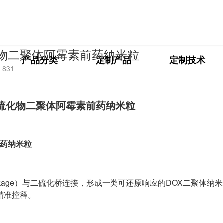
技术文章
硫化物二聚体阿霉素前药纳米粒
产品分类
定制产品
定制技术
：
831
材料科学
纳米材料定制
酯二硫化物二聚体阿霉素前药纳米粒
高端化学
PEG衍生物
前药纳米粒
生命科学
荧光标记定制
发光材料
MOF材料定制
linkage）与二硫化桥连接，形成一类可还原响应的DOX二聚体纳
精准控释。
功能性化学
小分子定制