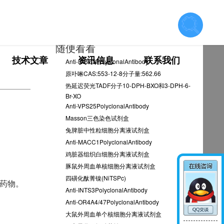
随便看看
技术文章
资讯信息
联系我们
Anti-RIBC2PolyclonalAntibody
原卟啉CAS:553-12-8分子量:562.66
热延迟荧光TADF分子10-DPH-BXO和3-DPH-6-
联系我们
Br-XO
Anti-VPS25PolyclonalAntibody
Masson三色染色试剂盒
在线留言
兔脾脏中性粒细胞分离液试剂盒
Anti-MACC1PolyclonalAntibody
鸡脏器组织白细胞分离液试剂盒
豚鼠外周血单核细胞分离液试剂盒
四磺化酞菁镍(NiTSPc)
米药物。
Anti-INTS3PolyclonalAntibody
Anti-OR4A4/47PolyclonalAntibody
大鼠外周血单个核细胞分离液试剂盒