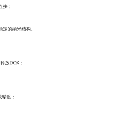
分析化学
多肽定制
连接；
其他产品
其他材料定制
稳定的纳米结构。
键释放DOX；
释放精度；