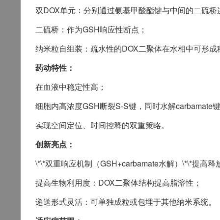
双DOX单元：分别通过氨基甲酸酯键与中间的二硫桥
二硫桥：作为GSH响应性断点；
纳米粒自组装：疏水性的DOX二聚体在水相中可形成
药动特性：
在血液中稳定性高；
细胞内高浓度GSH断裂S-S键，同时水解carbamate
实现空间定位、时间控释的双重策略。
创新亮点：
\*\*双重响应机制（GSH+carbamate水解）\*\*提高
提高生物利用度：DOX二聚体结构提高脂溶性；
递送形式灵活：可单独成粒或包埋于其他纳米系统。