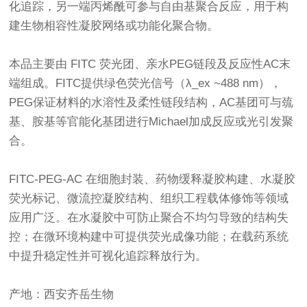
化追踪，另一端丙烯酰可参与自由基聚合反应，用于构
建生物相容性凝胶网络或功能化聚合物。
本品主要由 FITC 荧光团、亲水PEG链段及反应性AC末
端组成。FITC提供绿色荧光信号（λ_ex ~488 nm），
PEG保证材料的水溶性及柔性链段结构，AC基团可与巯
基、胺基等官能化基团进行Michael加成反应或光引发聚
合。
FITC-PEG-AC 在细胞封装、药物缓释凝胶构建、水凝胶
荧光标记、微流控凝胶结构、组织工程载体修饰等领域
应用广泛。在水凝胶中可防止聚合不均匀导致的结构失
控；在微环境构建中可提供荧光成像功能；在载药系统
中提升稳定性并可视化追踪释放行为。
产地：西安齐岳生物