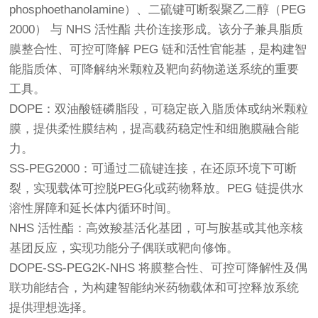
phosphoethanolamine）、二硫键可断裂聚乙二醇（PEG
2000） 与 NHS 活性酯 共价连接形成。该分子兼具脂质
膜整合性、可控可降解 PEG 链和活性官能基，是构建智
能脂质体、可降解纳米颗粒及靶向药物递送系统的重要
工具。
DOPE：双油酸链磷脂段，可稳定嵌入脂质体或纳米颗粒
膜，提供柔性膜结构，提高载药稳定性和细胞膜融合能
力。
SS-PEG2000：可通过二硫键连接，在还原环境下可断
裂，实现载体可控脱PEG化或药物释放。PEG 链提供水
溶性屏障和延长体内循环时间。
NHS 活性酯：高效羧基活化基团，可与胺基或其他亲核
基团反应，实现功能分子偶联或靶向修饰。
DOPE-SS-PEG2K-NHS 将膜整合性、可控可降解性及偶
联功能结合，为构建智能纳米药物载体和可控释放系统
提供理想选择。