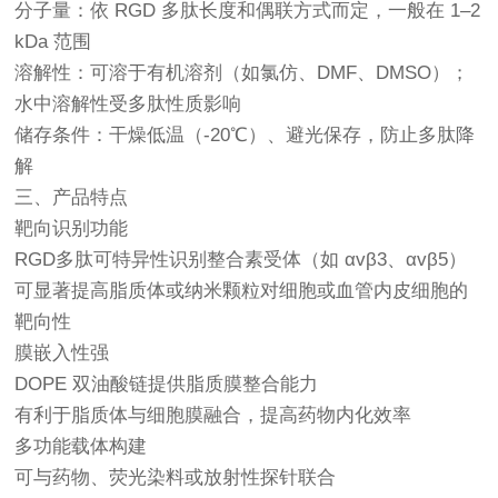
分子量：依 RGD 多肽长度和偶联方式而定，一般在 1–2
kDa 范围
溶解性：可溶于有机溶剂（如氯仿、DMF、DMSO）；
水中溶解性受多肽性质影响
储存条件：干燥低温（-20℃）、避光保存，防止多肽降
解
三、产品特点
靶向识别功能
RGD多肽可特异性识别整合素受体（如 αvβ3、αvβ5）
可显著提高脂质体或纳米颗粒对细胞或血管内皮细胞的
靶向性
膜嵌入性强
DOPE 双油酸链提供脂质膜整合能力
有利于脂质体与细胞膜融合，提高药物内化效率
多功能载体构建
可与药物、荧光染料或放射性探针联合