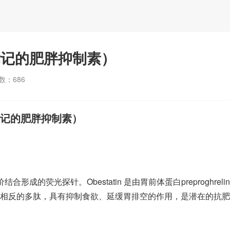
菁绿标记的肥胖抑制素）
数：
686
绿标记的肥胖抑制素）
料共价结合形成的荧光探针。Obestatin 是由胃前体蛋白preproghrelin
但功能相反的多肽，具有抑制食欲、延缓胃排空的作用，是潜在的抗肥