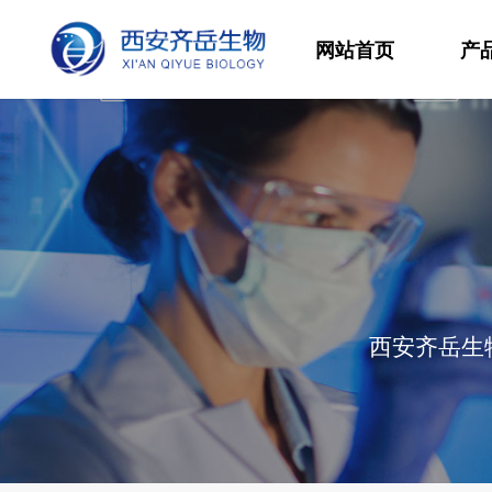
网站首页
产
材
高
生
发
西安齐岳生
功
分
其