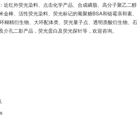
：近红外荧光染料、点击化学产品、合成磷脂、高分子聚乙二醇
米金棒、活性荧光染料、荧光标记的葡聚糖BSA和链霉亲和素、
、环糊精衍生物、大环配体类、荧光量子点、透明质酸衍生物、石
及介孔二影产品，荧光蛋白及荧光探针等，欢迎咨询。
点
s