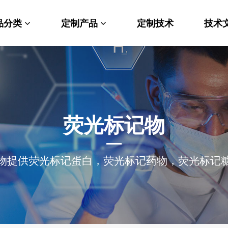
品分类
定制产品
定制技术
技术
料科学
纳米材料定制
端化学
PEG衍生物
命科学
荧光标记定制
荧光标记物
光材料
MOF材料定制
物提供荧光标记蛋白，荧光标记药物，荧光标记
能性化学
小分子定制
析化学
多肽定制
他产品
其他材料定制