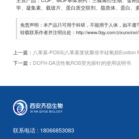
主营产品：COF、MOF单体系列：三蝶烯衍生物、金刚
学、凝集素、载玻片、蛋白质交联剂、脂质体、蛋白、
免责声明：本产品只可用于科研，不能用于人体，如不遵
转载联系作者并注明出处：http://www.0qy.com/zixunxinxi/5
上一篇：
八苯基-POSS|八苯基笼状聚倍半硅氧烷Ecotion 
下一篇：
DCFH-DA活性氧ROS荧光探针的使用说明书
联系电话 : 18066853083