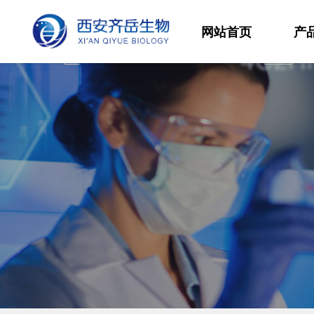
网站首页
产
材
高
生
发
功
分
其