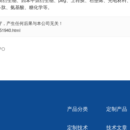
烷衍生物、四苯甲烷衍生物、peg、上转换、石墨烯、光电材料
多肽、氨基酸、糖化学等。
守，产生任何后果与本公司无关！
1940.html
PO
产品分类
定制产品
定制技术
技术文章