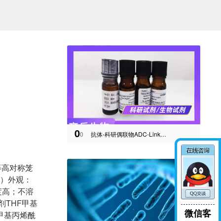
0
0
抗体-科研偶联物ADC-Linker供应商-西安齐岳生物
12）等高对称笼
结构）外观：
度高；不溶
剂THF甲基
微信客
甲基丙烯酰