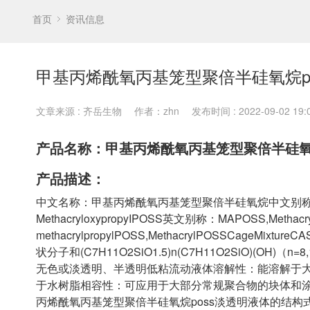
首页
资讯信息
甲基丙烯酰氧丙基笼型聚倍半硅氧烷p
文章来源 : 齐岳生物
作者：zhn
发布时间 : 2022-09-02 19:0
产品名称：甲基丙烯酰氧丙基笼型聚倍半硅氧
产品描述：
中文名称：甲基丙烯酰氧丙基笼型聚倍半硅氧烷中文别称
MethacryloxypropyIPOSS英文别称：MAPOSS,MethacrylP
methacrylpropylPOSS,MethacrylPOSSCageMixt
状分子和(C7H11O2SiO1.5)n(C7H11O2SiO)(OH
无色或淡透明、半透明低粘流动液体溶解性：能溶解于
于水树脂相容性：可应用于大部分常规聚合物的块体和涂层
丙烯酰氧丙基笼型聚倍半硅氧烷poss淡透明液体的结构