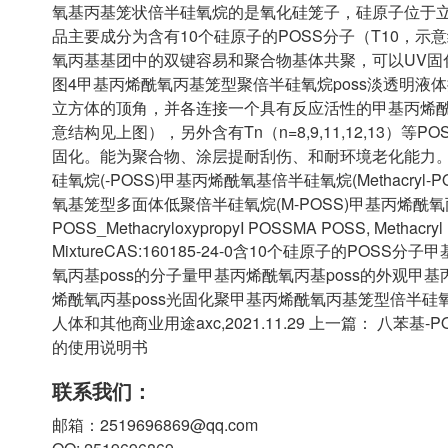
氧基丙基笼状倍半硅氧烷的是氧化硅笼子，硅原子位于
品主要成分为含有10个硅原子的POSS分子（T10，示意结构
氧丙基基团中的双键容易和聚合物基体共聚，可以UV固
图4甲基丙烯酰氧丙基笼型聚倍半硅氧烷poss淡透明
立方体的顶角，并各连接一个具有反应活性的甲基丙烯酰氧
意结构见上图），另外含有Tn（n=8,9,11,12,13
固化。能为聚合物、涂层提耐刮伤、和耐环境老化能力
硅氧烷(-POSS)甲基丙烯酰氧基倍半硅氧烷(Methacry
氧基笼型多面体低聚倍半硅氧烷(M-POSS)甲基丙烯酰氧
POSS_MethacryloxypropyI POSSMA POSS, Methacryl
MixtureCAS:160185-24-0含10个硅原子的P
氧丙基poss的分子量甲基丙烯酰氧丙基poss的外观甲
烯酰氧丙基poss光固化聚甲基丙烯酰氧丙基笼型倍半
人体和其他商业用途axc,2021.11.29 上一篇： 八苯基
的使用说明书
联系我们：
邮箱：2519696869@qq.com