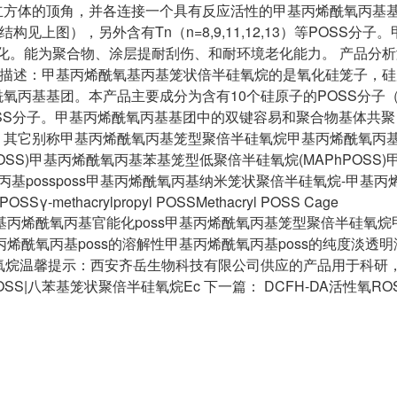
立方体的顶角，并各连接一个具有反应活性的甲基丙烯酰氧丙基
见上图），另外含有Tn（n=8,9,11,12,13）等POSS分子
化。能为聚合物、涂层提耐刮伤、和耐环境老化能力。 产品分析
液体描述：甲基丙烯酰氧基丙基笼状倍半硅氧烷的是氧化硅笼子，
丙基基团。本产品主要成分为含有10个硅原子的POSS分子（
）等POSS分子。甲基丙烯酰氧丙基基团中的双键容易和聚合物基体共
。其它别称甲基丙烯酰氧丙基笼型聚倍半硅氧烷甲基丙烯酰氧丙
l-POSS)甲基丙烯酰氧丙基苯基笼型低聚倍半硅氧烷(MAPhPOSS
丙基possposs甲基丙烯酰氧丙基纳米笼状聚倍半硅氧烷-甲基丙
 POSSγ-methacrylpropyl POSSMethacryl POSS Cage
OSS分子甲基丙烯酰氧丙基官能化poss甲基丙烯酰氧丙基笼型聚倍半硅氧
基丙烯酰氧丙基poss的溶解性甲基丙烯酰氧丙基poss的纯度淡透
硅氧烷温馨提示：西安齐岳生物科技有限公司供应的产品用于科研
-POSS|八苯基笼状聚倍半硅氧烷Ec 下一篇： DCFH-DA活性氧R