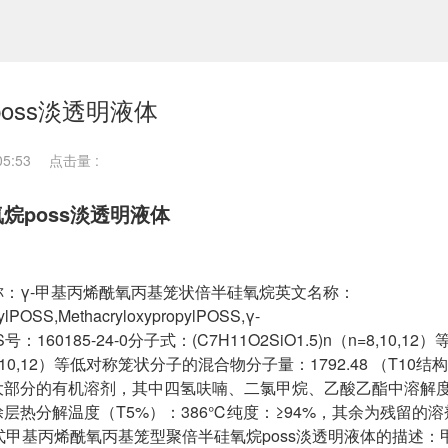
oss淡透明液体
5:53
点击量 :
烷poss淡透明液体
：γ-甲基丙烯酰氧丙基笼状倍半硅氧烷英文名称：
OSS,MethacryloxypropylPOSS,γ-
ureCAS号：160185-24-0分子式：(C7H11O2SiO1.5)n（n=8,10,
)（n=8,10,12）等低对称笼状分子的混合物分子量：1792.48 （T10
大部分的有机溶剂，其中四氢呋喃、二氯甲烷、乙酸乙酯中溶解
热分解温度（T5%）：386℃纯度：≥94%，其余为残留的溶
式甲基丙烯酰氧丙基笼型聚倍半硅氧烷poss淡透明液体的描述：