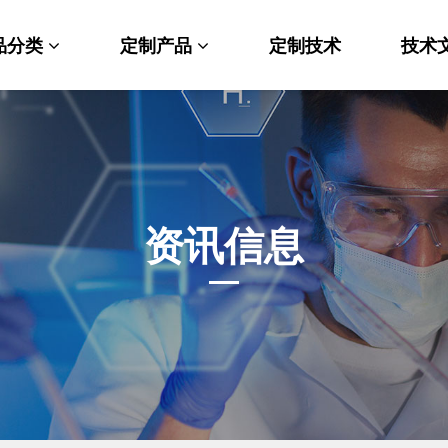
品分类
定制产品
定制技术
技术
料科学
纳米材料定制
端化学
PEG衍生物
命科学
荧光标记定制
资讯信息
光材料
MOF材料定制
能性化学
小分子定制
析化学
多肽定制
他产品
其他材料定制