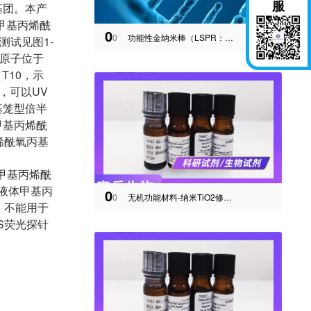
服
基团。本产
。甲基丙烯酰
0
0
功能性金纳米棒（LSPR：808nm）
测试见图1-
硅原子位于
T10，示
聚，可以UV
基笼型倍半
)甲基丙烯酰
烯酰氧丙基
烷甲基丙烯酰
明液体甲基丙
0
0
无机功能材料-纳米TiO2修饰Pt/Au/Pd/Ag贵金属
，不能用于
OS荧光探针