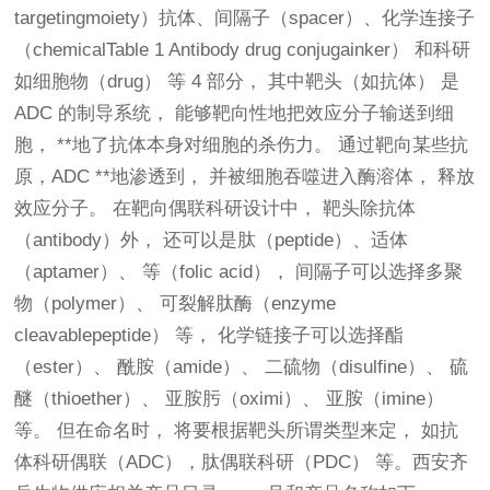
targetingmoiety）抗体、间隔子（spacer）、化学连接子
（chemicalTable 1 Antibody drug conjugainker） 和科研
如细胞物（drug） 等 4 部分， 其中靶头（如抗体） 是
ADC 的制导系统， 能够靶向性地把效应分子输送到细
胞， **地了抗体本身对细胞的杀伤力。 通过靶向某些抗
原，ADC **地渗透到， 并被细胞吞噬进入酶溶体， 释放
效应分子。 在靶向偶联科研设计中， 靶头除抗体
（antibody）外， 还可以是肽（peptide）、适体
（aptamer）、 等（folic acid）， 间隔子可以选择多聚
物（polymer）、 可裂解肽酶（enzyme
cleavablepeptide） 等， 化学链接子可以选择酯
（ester）、 酰胺（amide）、 二硫物（disulfine）、 硫
醚（thioether）、 亚胺肟（oximi）、 亚胺（imine）
等。 但在命名时， 将要根据靶头所谓类型来定， 如抗
体科研偶联（ADC），肽偶联科研（PDC） 等。西安齐