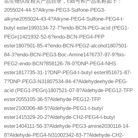
岳生物供应相关产品目录，cas号和产品名称如下：
2055024-44-5?Alkyne-PEG3-Sulfone-PEG3-
alkyne2055024-43-4?Alkyne-PEG4-Sulfone-PEG4-t-
butyl ester1993134-72-7?endo-BCN-PEG-acid (PEG1-
PEGn)1421932-52-6?endo-BCN-PEG4-PFP
ester1807501-85-4?endo-BCN-PEG2-alcohol1807501-
84-3?endo-BCN-PEG3-Boc-Amine1476737-97-9?bis-
PEG2-endo-BCN?858126-78-0?DNP-PEG4-NHS
ester1817735-31-1?DNP-PEG4-t-butyl ester951671-87-
7?DNP-PEG3-N31807534-84-4?Aldehydeehyde-PEG-
acid (PEG1-PEGn)1807521-07-8?Aldehyde-PEG12-TFP
ester2055105-36-5?Aldehyde-PEG12-TFP
ester2100306-48-5?Aldehyde-PEG1-t-butyl
ester1415329-20-2?Aldehyde-CH2-PEG4-t-butyl
ester1404111-56-3?Aldehyde-PEG3-amine2030118-14-
8?Aldehyde-PEG4-N31002342-83-7?Aldehyde-CH2-