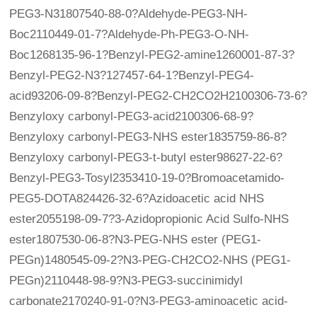
PEG3-N31807540-88-0?Aldehyde-PEG3-NH-
Boc2110449-01-7?Aldehyde-Ph-PEG3-O-NH-
Boc1268135-96-1?Benzyl-PEG2-amine1260001-87-3?
Benzyl-PEG2-N3?127457-64-1?Benzyl-PEG4-
acid93206-09-8?Benzyl-PEG2-CH2CO2H2100306-73-6?
Benzyloxy carbonyl-PEG3-acid2100306-68-9?
Benzyloxy carbonyl-PEG3-NHS ester1835759-86-8?
Benzyloxy carbonyl-PEG3-t-butyl ester98627-22-6?
Benzyl-PEG3-Tosyl2353410-19-0?Bromoacetamido-
PEG5-DOTA824426-32-6?Azidoacetic acid NHS
ester2055198-09-7?3-Azidopropionic Acid Sulfo-NHS
ester1807530-06-8?N3-PEG-NHS ester (PEG1-
PEGn)1480545-09-2?N3-PEG-CH2CO2-NHS (PEG1-
PEGn)2110448-98-9?N3-PEG3-succinimidyl
carbonate2170240-91-0?N3-PEG3-aminoacetic acid-