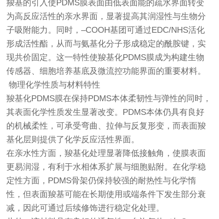
羧基的引入使PDMS膜表面由低表面能的疏水界面转变
为高反应活性的亲水界面，显著提高其润湿性与生物分
子吸附能力。同时，–COOH基团可通过EDC/NHS活化
形成活性酯，从而与氨基化分子形成稳定的酰胺键，实
现共价固定。这一特性使羧基化PDMS膜成为构建生物
传感器、细胞培养基底及微流控功能界面的重要材料。
物理化学性质与材料特性
羧基化PDMS膜在保持PDMS本体柔韧性与弹性的同时，
其表面化学性质发生显著改变。PDMS本体仍具有良好
的机械柔性，可承受弯曲、拉伸与反复形变，而表面羧
基化层则提供了化学反应活性界面。
在亲水性方面，羧基化处理显著降低接触角，使膜表面
更易润湿，有利于水相体系扩展与细胞贴附。在化学稳
定性方面，PDMS骨架仍保持较强的耐热性与化学惰
性，但表面羧基可能在长期使用或端条件下发生部分衰
减，因此可通过后续修饰进行稳定化处理。