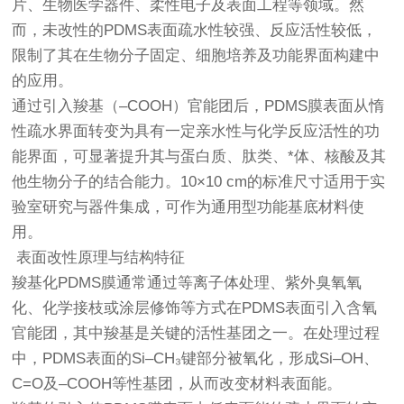
片、生物医学器件、柔性电子及表面工程等领域。然
而，未改性的PDMS表面疏水性较强、反应活性较低，
限制了其在生物分子固定、细胞培养及功能界面构建中
的应用。
通过引入羧基（–COOH）官能团后，PDMS膜表面从惰
性疏水界面转变为具有一定亲水性与化学反应活性的功
能界面，可显著提升其与蛋白质、肽类、*体、核酸及其
他生物分子的结合能力。10×10 cm的标准尺寸适用于实
验室研究与器件集成，可作为通用型功能基底材料使
用。
表面改性原理与结构特征
羧基化PDMS膜通常通过等离子体处理、紫外臭氧氧
化、化学接枝或涂层修饰等方式在PDMS表面引入含氧
官能团，其中羧基是关键的活性基团之一。在处理过程
中，PDMS表面的Si–CH₃键部分被氧化，形成Si–OH、
C=O及–COOH等性基团，从而改变材料表面能。